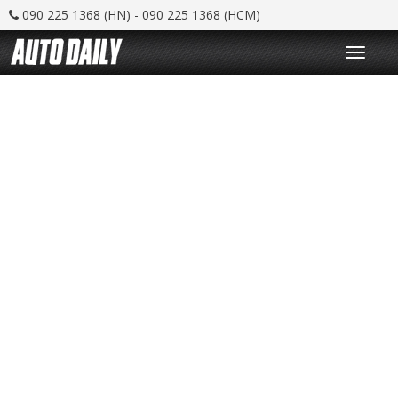
090 225 1368 (HN) - 090 225 1368 (HCM)
T
o
g
g
l
e
n
a
v
i
g
a
t
i
o
n