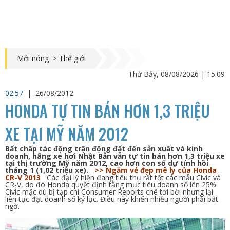
Mới nóng
>
Thế giới
Thứ Bảy, 08/08/2026 | 15:09
02:57
|
26/08/2012
HONDA TỰ TIN BÁN HƠN 1,3 TRIỆU
XE TẠI MỸ NĂM 2012
Bất chấp tác động trận động đất đến sản xuất và kinh
doanh, hãng xe hơi Nhật Bản vẫn tự tin bán hơn 1,3 triệu xe
tại thị trường Mỹ năm 2012, cao hơn con số dự tính hồi
tháng 1 (1,02 triệu xe).
>> Ngắm vẻ đẹp mê ly của Honda
CR-V 2013
Các đại lý hiện đang tiêu thụ rất tốt các mẫu Civic và
CR-V, do đó Honda quyết định tăng mục tiêu doanh số lên 25%.
Civic mặc dù bị tạp chí Consumer Reports chê tơi bời nhưng lại
liên tục đạt doanh số kỷ lục. Điều này khiến nhiều người phải bất
ngờ.