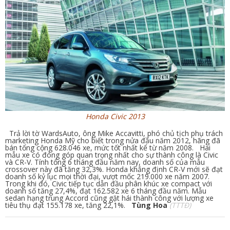
Honda Civic 2013
Trả lời tờ WardsAuto, ông Mike Accavitti, phó chủ tịch phụ trách
marketing Honda Mỹ cho biết trong nửa đầu năm 2012, hãng đã
bán tổng cộng 628.046 xe, mức tốt nhất kể từ năm 2008. Hai
mẫu xe có đóng góp quan trọng nhất cho sự thành công là Civic
và CR-V. Tính tổng 6 tháng đầu năm nay, doanh số của mẫu
crossover này đã tăng 32,3%. Honda khẳng định CR-V mới sẽ đạt
doanh số kỷ lục mọi thời đại, vượt mốc 219.000 xe năm 2007.
Trong khi đó, Civic tiếp tục dẫn đầu phân khúc xe compact với
doanh số tăng 27,4%, đạt 162.582 xe 6 tháng đầu năm. Mẫu
sedan hạng trung Accord cũng gặt hái thành công với lượng xe
tiêu thụ đạt 155.178 xe, tăng 22,1%.
Tùng Hoa
(TTTĐ)