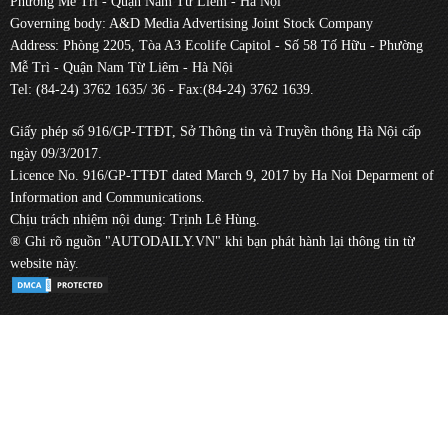
Phường Mễ Trì - Quận Nam Từ Liêm - Hà Nội
Governing body: A&D Media Advertising Joint Stock Company
Address: Phòng 2205, Tòa A3 Ecolife Capitol - Số 58 Tố Hữu - Phường
Mễ Trì - Quận Nam Từ Liêm - Hà Nội
Tel: (84-24) 3762 1635/ 36 - Fax:(84-24) 3762 1639.
Giấy phép số 916/GP-TTĐT, Sở Thông tin và Truyền thông Hà Nội cấp
ngày 09/3/2017.
Licence No. 916/GP-TTĐT dated March 9, 2017 by Ha Noi Deparment of
Information and Communications.
Chịu trách nhiệm nội dung: Trịnh Lê Hùng.
® Ghi rõ nguồn "AUTODAILY.VN" khi bạn phát hành lại thông tin từ
website này.