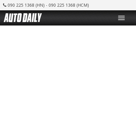
090 225 1368 (HN) - 090 225 1368 (HCM)
T
o
g
g
l
e
n
a
v
i
g
a
t
i
o
n