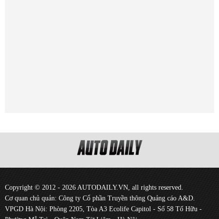
Copyright © 2012 - 2026 AUTODAILY.VN, all rights reserved.
Cơ quan chủ quản: Công ty Cổ phần Truyền thông Quảng cáo A&D.
VPGD Hà Nội: Phòng 2205, Tòa A3 Ecolife Capitol - Số 58 Tố Hữu -