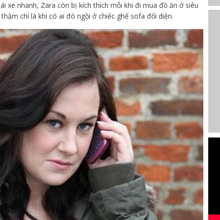
 lái xe nhanh, Zara còn bị kích thích mỗi khi đi mua đồ ăn ở siêu
hậm chí là khi có ai đó ngồi ở chiếc ghế sofa đối diện.