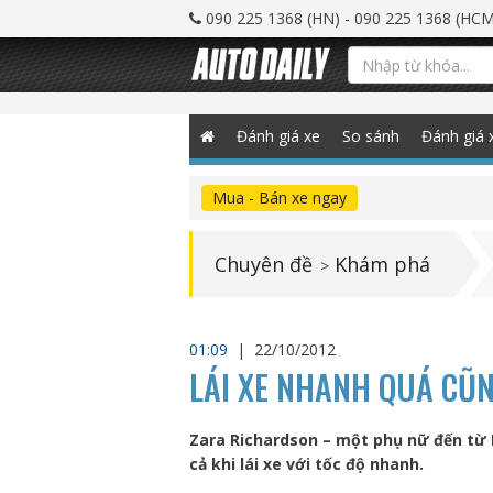
090 225 1368 (HN) - 090 225 1368 (HCM
Đánh giá xe
So sánh
Đánh giá 
Mua - Bán xe ngay
Chuyên đề
Khám phá
>
01:09
|
22/10/2012
LÁI XE NHANH QUÁ CŨN
Zara Richardson – một phụ nữ đến từ 
cả khi lái xe với tốc độ nhanh.