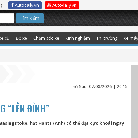
)
Autodaily.vn
Autodaily.vn
Tìm kiếm
xe cũ
Độ xe
Chăm sóc xe
Kinh nghiệm
Thị trường
Xe má
Thứ Sáu, 07/08/2026 | 20:15
G “LÊN ĐỈNH”
Basingstoke, hạt Hants (Anh) có thể đạt cực khoái ngay