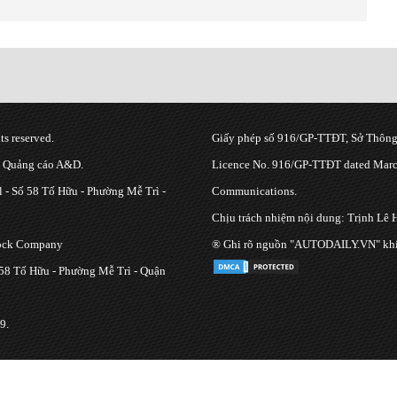
s reserved.
Giấy phép số 916/GP-TTĐT, Sở Thông 
g Quảng cáo A&D.
Licence No. 916/GP-TTĐT dated March
 - Số 58 Tố Hữu - Phường Mễ Trì -
Communications.
Chịu trách nhiệm nội dung: Trịnh Lê 
tock Company
® Ghi rõ nguồn "AUTODAILY.VN" khi bạ
 58 Tố Hữu - Phường Mễ Trì - Quận
9.