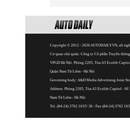
Copyright © 2012 - 2026 AUTODAILY.VN, all right
Cơ quan chủ quản: Công ty Cổ phần Truyền thôn
VPGD Hà Nội: Phòng 2205, Tòa A3 Ecolife Capitol
Quận Nam Từ Liêm - Hà Nội
Governing body: A&D Media Advertising Joint S
Address: Phòng 2205, Tòa A3 Ecolife Capitol - Số
Nam Từ Liêm - Hà Nội
Tel: (84-24) 3762 1635/ 36 - Fax:(84-24) 3762 163