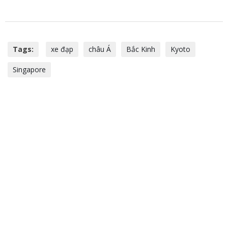
Tags:
xe đạp
châu Á
Bắc Kinh
Kyoto
Singapore