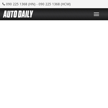
090 225 1368 (HN) - 090 225 1368 (HCM)
T
o
g
g
l
e
n
a
v
i
g
a
t
i
o
n