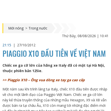
Mới nóng
>
Trong nước
Thứ Bảy, 08/08/2026 | 10:41
21:15
|
27/10/2012
PIAGGIO X10 ĐẦU TIÊN VỀ VIỆT NAM
Chiếc xe ga cỡ lớn của hãng xe Italy đã có mặt tại Hà Nội,
thuộc phiên bản 125ie.
>> Piaggio X10 – Ông vua dòng xe tay ga cao cấp
Một năm sau khi trình làng tại Italy, chiếc X10 đầu tiên được nhập
về cho một lãnh đạo của Piaggio Việt Nam. Chiếc xe ga cỡ lớn
này kế thừa truyền thống của những mẫu Hexagon, X9 và X8 vẫn
được bán ra tại châu Âu, X10 còn mang tới những đặc điểm mới
và đều hướng tới mục tiêu tạo sự thoải mái tối đa cho người lái.