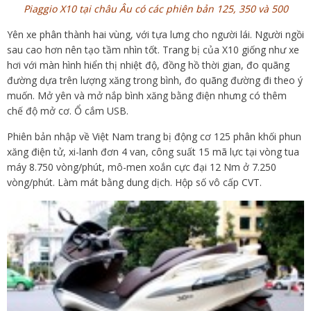
Piaggio X10 tại châu Âu có các phiên bản 125, 350 và 500
Yên xe phân thành hai vùng, với tựa lưng cho người lái. Người ngồi
sau cao hơn nên tạo tầm nhìn tốt. Trang bị của X10 giống như xe
hơi với màn hình hiển thị nhiệt độ, đồng hồ thời gian, đo quãng
đường dựa trên lượng xăng trong bình, đo quãng đường đi theo ý
muốn. Mở yên và mở nắp bình xăng bằng điện nhưng có thêm
chế độ mở cơ. Ổ cắm USB.
Phiên bản nhập về Việt Nam trang bị động cơ 125 phân khối phun
xăng điện tử, xi-lanh đơn 4 van, công suất 15 mã lực tại vòng tua
máy 8.750 vòng/phút, mô-men xoắn cực đại 12 Nm ở 7.250
vòng/phút. Làm mát bằng dung dịch. Hộp số vô cấp CVT.