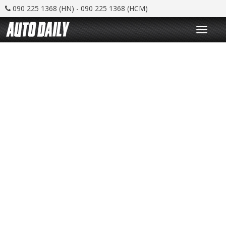
090 225 1368 (HN) - 090 225 1368 (HCM)
T
o
g
g
l
e
n
a
v
i
g
a
t
i
o
n