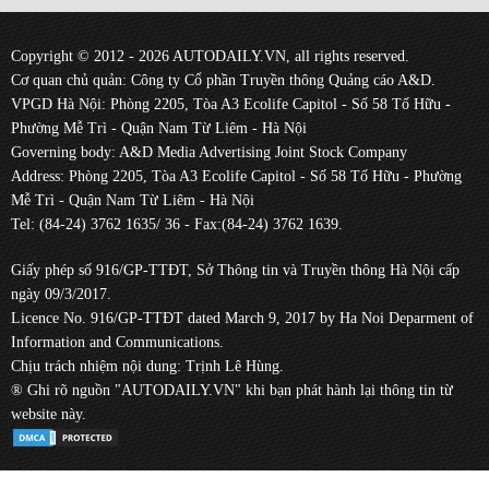
Copyright © 2012 - 2026 AUTODAILY.VN, all rights reserved.
Cơ quan chủ quản: Công ty Cổ phần Truyền thông Quảng cáo A&D.
VPGD Hà Nội: Phòng 2205, Tòa A3 Ecolife Capitol - Số 58 Tố Hữu -
Phường Mễ Trì - Quận Nam Từ Liêm - Hà Nội
Governing body: A&D Media Advertising Joint Stock Company
Address: Phòng 2205, Tòa A3 Ecolife Capitol - Số 58 Tố Hữu - Phường
Mễ Trì - Quận Nam Từ Liêm - Hà Nội
Tel: (84-24) 3762 1635/ 36 - Fax:(84-24) 3762 1639.
Giấy phép số 916/GP-TTĐT, Sở Thông tin và Truyền thông Hà Nội cấp
ngày 09/3/2017.
Licence No. 916/GP-TTĐT dated March 9, 2017 by Ha Noi Deparment of
Information and Communications.
Chịu trách nhiệm nội dung: Trịnh Lê Hùng.
® Ghi rõ nguồn "AUTODAILY.VN" khi bạn phát hành lại thông tin từ
website này.