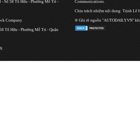
 - Số 58 Tố Hữu - Phường Mễ Trì -
Communications.
Chịu trách nhiệm nội dung: Trịnh Lê 
tock Company
® Ghi rõ nguồn "AUTODAILY.VN" khi bạ
 58 Tố Hữu - Phường Mễ Trì - Quận
9.