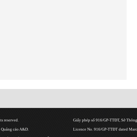
s reserved.
Giấy phép số 916/GP-TTĐT, Sở Thông 
g Quảng cáo A&D.
Licence No. 916/GP-TTĐT dated March