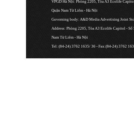
VPGD Hà Nội: Phòng 2205, Tòa A3 Ecolife Capitol
Quận Nam Từ Liêm - Hà Nội
Governing body: A&D Media Advertising Joint S
Address: Phòng 2205, Tòa A3 Ecolife Capitol - Số
Nam Từ Liêm - Hà Nội
Tel: (84-24) 3762 1635/ 36 - Fax:(84-24) 3762 163