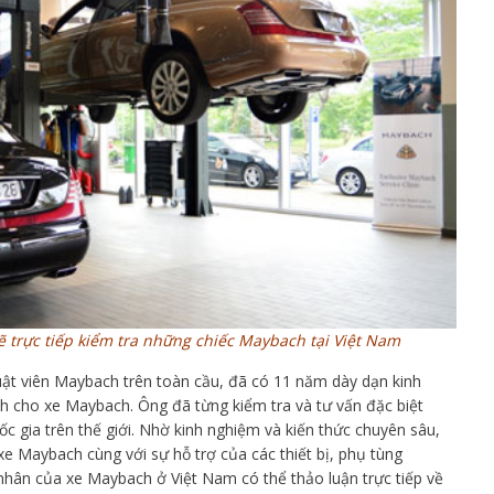
ẽ trực tiếp kiểm tra những chiếc Maybach tại Việt Nam
uật viên Maybach trên toàn cầu, đã có 11 năm dày dạn kinh
nh cho xe Maybach. Ông đã từng kiểm tra và tư vấn đặc biệt
c gia trên thế giới. Nhờ kinh nghiệm và kiến thức chuyên sâu,
xe Maybach cùng với sự hỗ trợ của các thiết bị, phụ tùng
 nhân của xe Maybach ở Việt Nam có thể thảo luận trực tiếp về