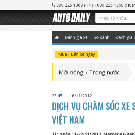
090 225 1368 (HN) - 090 225 1368 (HCM
Đánh giá xe
So sánh
Đánh giá 
Mua - Bán xe ngay
Mới nóng
Trong nước
>
23:45
|
16/11/2012
DỊCH VỤ CHĂM SÓC XE 
VIỆT NAM
Từ ngày 13-22/11/2012, Mercedes-Benz