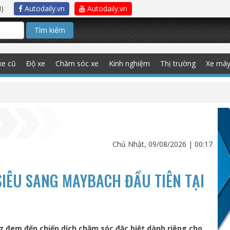
)
Autodaily.vn
Autodaily.vn
Tìm kiếm
xe cũ
Độ xe
Chăm sóc xe
Kinh nghiệm
Thị trường
Xe má
Chủ Nhật, 09/08/2026 | 00:17
SIÊU SANG MAYBACH ĐẦU TIÊN TẠI
 đem đến chiến dịch chăm sóc đặc biệt dành riêng cho