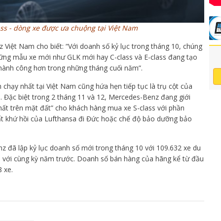
ss - dòng xe được ưa chuộng tại Việt Nam
iệt Nam cho biết: “Với doanh số kỷ lục trong tháng 10, chúng
Những mẫu xe mới như GLK mới hay C-class và E-class đang tạo
hành công hơn trong những tháng cuối năm”.
n chạy nhất tại Việt Nam cũng hứa hẹn tiếp tục là trụ cột của
 Đặc biệt trong 2 tháng 11 và 12, Mercedes-Benz đang giới
hất trên mặt đất” cho khách hàng mua xe S-class với phần
ất khứ hồi của Lufthansa đi Đức hoặc chế độ bảo dưỡng bảo
z đã lập kỷ lục doanh số mới trong tháng 10 với 109.632 xe du
so với cùng kỳ năm trước. Doanh số bán hàng của hãng kể từ đầu
 xe.