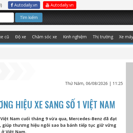
)
Autodaily.vn
Autodaily.vn
Tìm kiếm
xe cũ
Độ xe
Chăm sóc xe
Kinh nghiệm
Thị trường
Xe má
Thứ Năm, 06/08/2026 | 11:25
NG HIỆU XE SANG SỐ 1 VIỆT NAM
 Việt Nam cuối tháng 9 vừa qua, Mercedes-Benz đã đạt
 giúp thương hiệu ngôi sao ba bánh tiếp tục giữ vững
p ở Việt Nam.