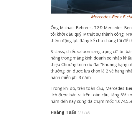
Mercedes-Benz E-cla
Ông Michael Behrens, TGĐ Mercedes-Benz V
tôi khởi đầu quý IV thật sự thành công. 
thêm động lực đáng kể cho chúng tôi để t
S-class, chiếc saloon sang trọng cỡ lớn bá
hãng trong mảng kinh doanh xe nhập khẩu.
thiệu Chương trình ưu đãi “Khoang hạng n
thưởng lớn được lựa chọn là 2 vé hạng nh
hành miễn phí 3 năm.
Trong khi đó, trên toàn cầu, Mercedes-Ben
lịch được bán ra trên toàn cầu, tăng 6% 
năm đến nay cũng đã chạm mốc 1.074.558
Hoàng Tuấn
(TTTĐ)