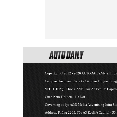
Copyright © 2012 - 2026 AUTODAILY.VN, all right
Cơ quan chủ quản: Công ty Cổ phần Truyền thôn
VPGD Hà Nội: Phòng 2205, Tòa A3 Ecolife Capitol
Quận Nam Từ Liêm - Hà Nội
Governing body: A&D Media Advertising Joint S
Address: Phòng 2205, Tòa A3 Ecolife Capitol - Số