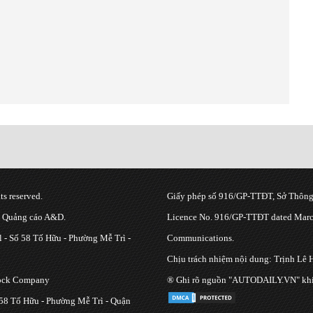
s reserved.
Giấy phép số 916/GP-TTĐT, Sở Thông 
g Quảng cáo A&D.
Licence No. 916/GP-TTĐT dated March
 - Số 58 Tố Hữu - Phường Mễ Trì -
Communications.
Chịu trách nhiệm nội dung: Trịnh Lê 
tock Company
® Ghi rõ nguồn "AUTODAILY.VN" khi bạ
 58 Tố Hữu - Phường Mễ Trì - Quận