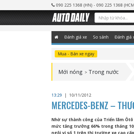
090 225 1368 (HN) - 090 225 1368 (HCM
Đánh giá xe
So sánh
Đánh giá 
Mua - Bán xe ngay
Mới nóng
Trong nước
>
13:29
|
10/11/2012
MERCEDES-BENZ – THƯƠ
Nhờ sự thành công của Triển lãm Ôtô
mức tăng trưởng 66% trong tháng 10,
ngôi vị số 1 trên thị trường xe cao cấ