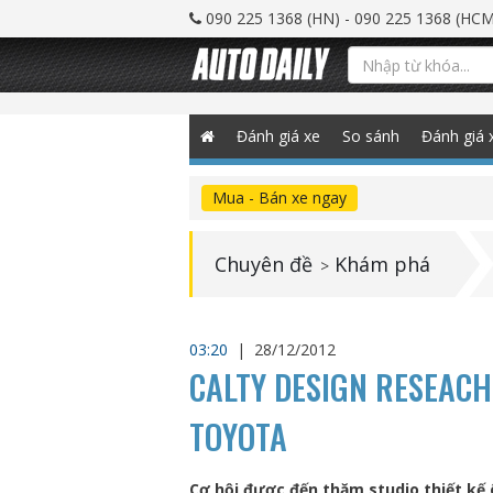
090 225 1368 (HN) - 090 225 1368 (HCM
Đánh giá xe
So sánh
Đánh giá 
Mua - Bán xe ngay
Chuyên đề
Khám phá
>
03:20
|
28/12/2012
CALTY DESIGN RESEACH 
TOYOTA
Cơ hội được đến thăm studio thiết kế 