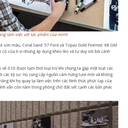
ang làm việc với tác phẩm của mình
hẻ sơn màu, Coral Sand '57 Ford và Topaz Gold Firemist '68 GM
 cũ của ti vi nhưng áp dụng khéo léo và tư duy với bối cảnh
ề ô tô được tạm thời loại trừ khi chúng ta gặp một loạt các
i các kỹ sư. Họ cung cấp nguồn cảm hứng tươi mới và không
năng khi họ quay lại làm việc trên các hình thức phức tạp của
ình vẫn còn nằm trong phòng chờ đất sét cạnh các bản phác