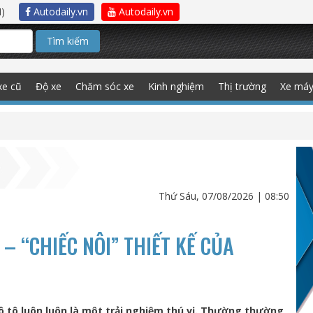
)
Autodaily.vn
Autodaily.vn
Tìm kiếm
xe cũ
Độ xe
Chăm sóc xe
Kinh nghiệm
Thị trường
Xe má
Thứ Sáu, 07/08/2026 | 08:50
– “CHIẾC NÔI” THIẾT KẾ CỦA
ô tô luôn luôn là một trải nghiệm thú vị. Thường thường