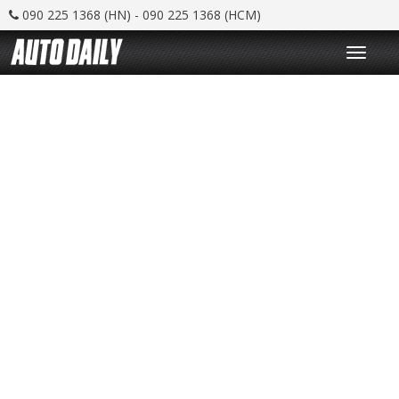
090 225 1368 (HN) - 090 225 1368 (HCM)
T
o
g
g
l
e
n
a
v
i
g
a
t
i
o
n