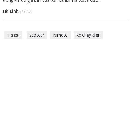
trong khi đó giá bán của bản Lithium là 3.658 USD.
Hà Linh
(TTTĐ)
Tags:
scooter
Nimoto
xe chạy điện