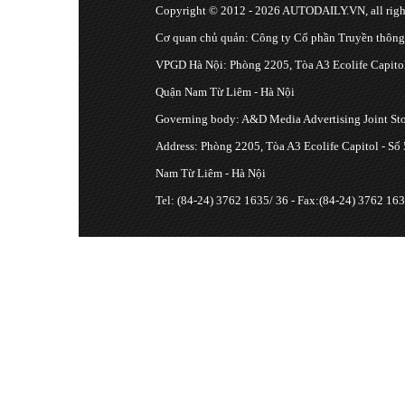
Copyright © 2012 - 2026 AUTODAILY.VN, all right
Cơ quan chủ quản: Công ty Cổ phần Truyền thôn
VPGD Hà Nội: Phòng 2205, Tòa A3 Ecolife Capitol
Quận Nam Từ Liêm - Hà Nội
Governing body: A&D Media Advertising Joint S
Address: Phòng 2205, Tòa A3 Ecolife Capitol - Số
Nam Từ Liêm - Hà Nội
Tel: (84-24) 3762 1635/ 36 - Fax:(84-24) 3762 163