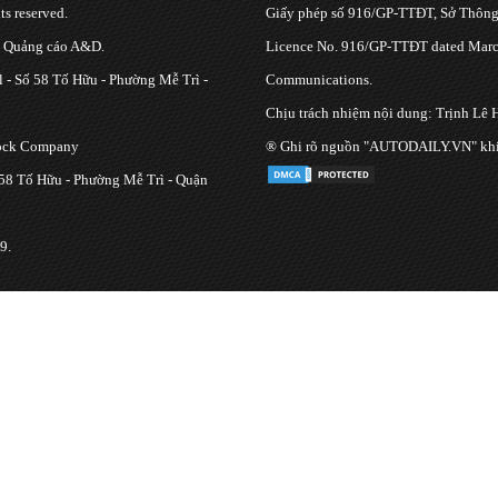
s reserved.
Giấy phép số 916/GP-TTĐT, Sở Thông 
g Quảng cáo A&D.
Licence No. 916/GP-TTĐT dated March
 - Số 58 Tố Hữu - Phường Mễ Trì -
Communications.
Chịu trách nhiệm nội dung: Trịnh Lê 
tock Company
® Ghi rõ nguồn "AUTODAILY.VN" khi bạ
 58 Tố Hữu - Phường Mễ Trì - Quận
9.