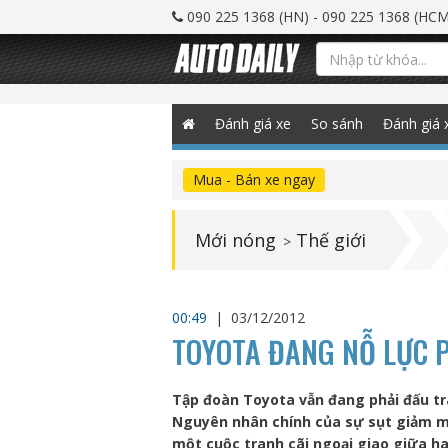
090 225 1368 (HN) - 090 225 1368 (HCM
Đánh giá xe
So sánh
Đánh giá 
Mua - Bán xe ngay
Mới nóng
Thế giới
>
00:49
|
03/12/2012
TOYOTA ĐANG NỖ LỰC 
Tập đoàn Toyota vẫn đang phải đấu tr
Nguyên nhân chính của sự sụt giảm mà
một cuộc tranh cãi ngoại giao giữa ha