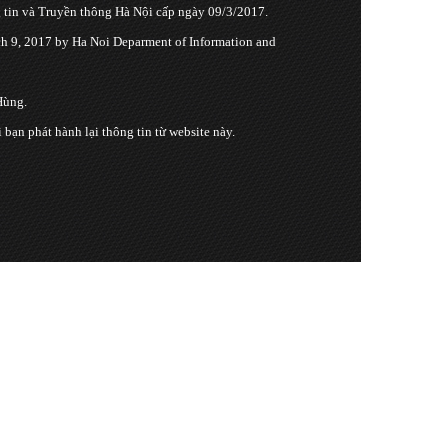
tin và Truyền thông Hà Nội cấp ngày 09/3/2017.
 9, 2017 by Ha Noi Deparment of Information and
Hùng.
n phát hành lại thông tin từ website này.