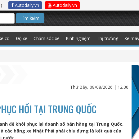
)
Autodaily.vn
Autodaily.vn
Tìm kiếm
xe cũ
Độ xe
Chăm sóc xe
Kinh nghiệm
Thị trường
Xe má
Thứ Bảy, 08/08/2026 | 12:30
PHỤC HỒI TẠI TRUNG QUỐC
anh để khôi phục lại doanh số bán hàng tại Trung Quốc.
 các hãng xe Nhật Phải phải chịu đựng là kết quả của
i nước.