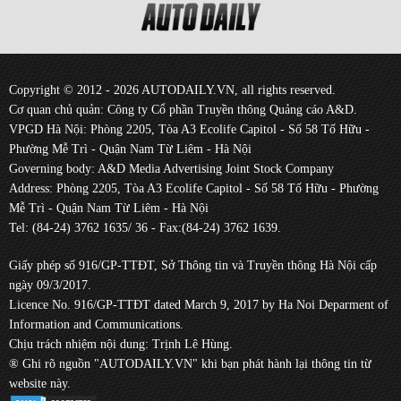
Copyright © 2012 - 2026 AUTODAILY.VN, all rights reserved.
Cơ quan chủ quản: Công ty Cổ phần Truyền thông Quảng cáo A&D.
VPGD Hà Nội: Phòng 2205, Tòa A3 Ecolife Capitol - Số 58 Tố Hữu -
Phường Mễ Trì - Quận Nam Từ Liêm - Hà Nội
Governing body: A&D Media Advertising Joint Stock Company
Address: Phòng 2205, Tòa A3 Ecolife Capitol - Số 58 Tố Hữu - Phường
Mễ Trì - Quận Nam Từ Liêm - Hà Nội
Tel: (84-24) 3762 1635/ 36 - Fax:(84-24) 3762 1639.
Giấy phép số 916/GP-TTĐT, Sở Thông tin và Truyền thông Hà Nội cấp
ngày 09/3/2017.
Licence No. 916/GP-TTĐT dated March 9, 2017 by Ha Noi Deparment of
Information and Communications.
Chịu trách nhiệm nội dung: Trịnh Lê Hùng.
® Ghi rõ nguồn "AUTODAILY.VN" khi bạn phát hành lại thông tin từ
website này.