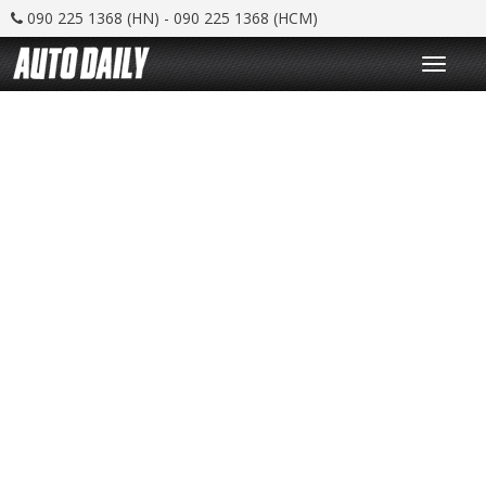
090 225 1368 (HN) - 090 225 1368 (HCM)
T
o
g
g
l
e
n
a
v
i
g
a
t
i
o
n