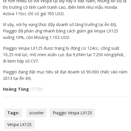
rẻ hơn nhiều so với Vespa tại Mỹ hay ở Việt Nam, nhưng Ấn Độ là
thị trường có tính cạnh tranh cao, điển hình như mẫu Honda
Activa 110cc chỉ có giá 765 USD.
Vì vậy, với hy vọng thúc đẩy doanh số tăng trưởng tại Ấn Độ,
Piaggio đã phản ứng nhanh bằng cách giảm giá Vespa LX125
xuống 10%, còn khoảng 1.102 USD.
Piaggio Vespa LX125 được trang bị động cơ 124cc, công suất
10,25 mã lực, mô-men xoắn cực đại 9,6Nm tại 7.250 vòng/phút,
đi kèm hộp số CVT.
Piaggio đang đặt mục tiêu sẽ đạt doanh số 90.000 chiếc vào năm
2013 tại Ấn Độ.
Hoàng Tùng
(TTTĐ)
Tags:
scooter
Piaggio Vespa LX125
Vespa LX125