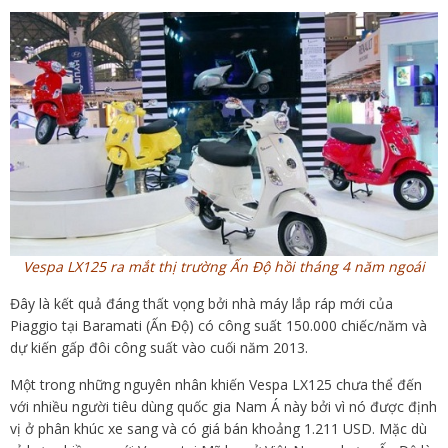
Vespa LX125 ra mắt thị trường Ấn Độ hồi tháng 4 năm ngoái
Đây là kết quả đáng thất vọng bởi nhà máy lắp ráp mới của
Piaggio tại Baramati (Ấn Độ) có công suất 150.000 chiếc/năm và
dự kiến gấp đôi công suất vào cuối năm 2013.
Một trong những nguyên nhân khiến Vespa LX125 chưa thể đến
với nhiều người tiêu dùng quốc gia Nam Á này bởi vì nó được định
vị ở phân khúc xe sang và có giá bán khoảng 1.211 USD. Mặc dù