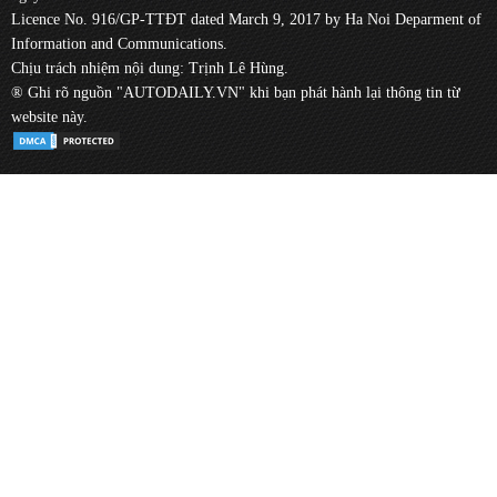
Licence No. 916/GP-TTĐT dated March 9, 2017 by Ha Noi Deparment of
Information and Communications.
Chịu trách nhiệm nội dung: Trịnh Lê Hùng.
® Ghi rõ nguồn "AUTODAILY.VN" khi bạn phát hành lại thông tin từ
website này.