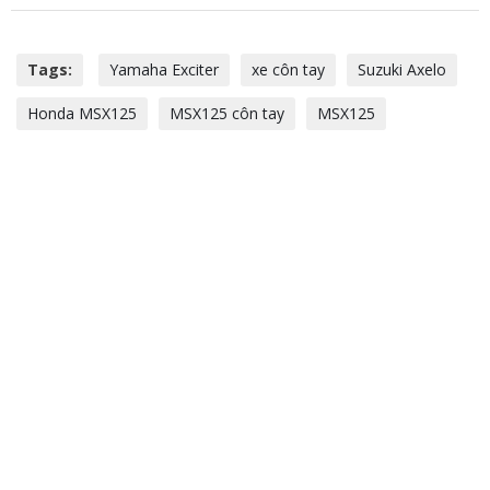
Tags:
Yamaha Exciter
xe côn tay
Suzuki Axelo
Honda MSX125
MSX125 côn tay
MSX125