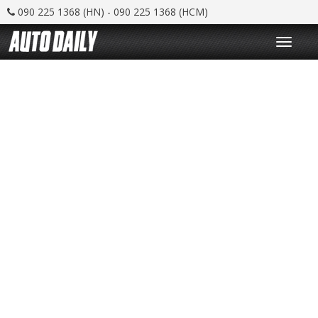
090 225 1368 (HN) - 090 225 1368 (HCM)
T
o
g
g
l
e
n
a
v
i
g
a
t
i
o
n