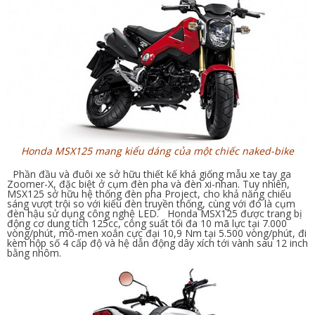
Honda MSX125 mang kiểu dáng của một chiếc naked-bike
Phần đầu và đuôi xe sở hữu thiết kế khá giống mẫu xe tay ga
Zoomer-X, đặc biệt ở cụm đèn pha và đèn xi-nhan. Tuy nhiên,
MSX125 sở hữu hệ thống đèn pha Project, cho khả năng chiếu
sáng vượt trội so với kiểu đèn truyền thống, cùng với đó là cụm
đèn hậu sử dụng công nghệ LED. Honda MSX125 được trang bị
động cơ dung tích 125cc, công suất tối đa 10 mã lực tại 7.000
vòng/phút, mô-men xoắn cực đại 10,9 Nm tại 5.500 vòng/phút, đi
kèm hộp số 4 cấp độ và hệ dẫn động dây xích tới vành sau 12 inch
bằng nhôm.