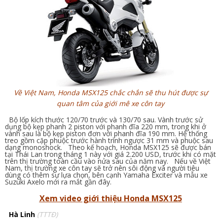
Về Việt Nam, Honda MSX125 chắc chắn sẽ thu hút được sự
quan tâm của giới mê xe côn tay
Bộ lốp kích thước 120/70 trước và 130/70 sau. Vành trước sử
dụng bộ kẹp phanh 2 piston với phanh đĩa 220 mm, trong khi ở
vành sau là bộ kẹp piston đơn với phanh đĩa 190 mm. Hệ thống
treo gồm cặp phuộc trước hành trình ngược 31 mm và phuộc sau
dạng monoshock. Theo kế hoạch, Honda MSX125 sẽ được bán
tại Thái Lan trong tháng 1 này với giá 2.200 USD, trước khi có mặt
trên thị trường toàn cầu vào nửa sau của năm nay. Nếu về Việt
Nam, thị trường xe côn tay sẽ trở nên sôi động và người tiêu
dùng có thêm sự lựa chọn, bên cạnh Yamaha Exciter và mẫu xe
Suzuki Axelo mới ra mắt gần đây.
Xem video giới thiệu Honda MSX125
Hà Linh
(TTTĐ)