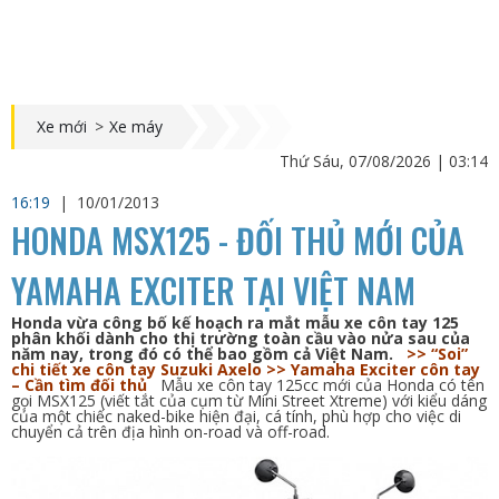
Xe mới
>
Xe máy
Thứ Sáu, 07/08/2026 | 03:14
16:19
|
10/01/2013
HONDA MSX125 - ĐỐI THỦ MỚI CỦA
YAMAHA EXCITER TẠI VIỆT NAM
Honda vừa công bố kế hoạch ra mắt mẫu xe côn tay 125
phân khối dành cho thị trường toàn cầu vào nửa sau của
năm nay, trong đó có thể bao gồm cả Việt Nam.
>> “Soi”
chi tiết xe côn tay Suzuki Axelo
>> Yamaha Exciter côn tay
– Cần tìm đối thủ
Mẫu xe côn tay 125cc mới của Honda có tên
gọi MSX125 (viết tắt của cụm từ Mini Street Xtreme) với kiểu dáng
của một chiếc naked-bike hiện đại, cá tính, phù hợp cho việc di
chuyển cả trên địa hình on-road và off-road.