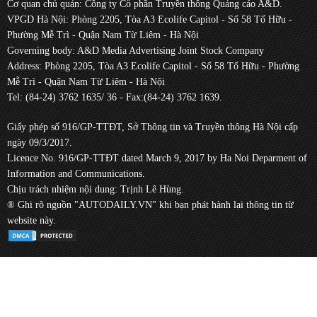
Cơ quan chủ quản: Công ty Cổ phần Truyền thông Quảng cáo A&D.
VPGD Hà Nội: Phòng 2205, Tòa A3 Ecolife Capitol - Số 58 Tố Hữu -
Phường Mễ Trì - Quận Nam Từ Liêm - Hà Nội
Governing body: A&D Media Advertising Joint Stock Company
Address: Phòng 2205, Tòa A3 Ecolife Capitol - Số 58 Tố Hữu - Phường
Mễ Trì - Quận Nam Từ Liêm - Hà Nội
Tel: (84-24) 3762 1635/ 36 - Fax:(84-24) 3762 1639.
Giấy phép số 916/GP-TTĐT, Sở Thông tin và Truyền thông Hà Nội cấp
ngày 09/3/2017.
Licence No. 916/GP-TTĐT dated March 9, 2017 by Ha Noi Deparment of
Information and Communications.
Chịu trách nhiệm nội dung: Trịnh Lê Hùng.
® Ghi rõ nguồn "AUTODAILY.VN" khi bạn phát hành lại thông tin từ
website này.