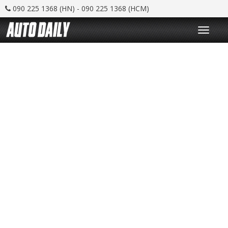
090 225 1368 (HN) - 090 225 1368 (HCM)
T
o
g
g
l
e
n
a
v
i
g
a
t
i
o
n