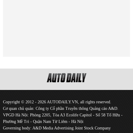
Copyright © 2012 - 2026 AUTODAILY.VN, all rights reserved.
Cơ quan chủ quản: Công ty Cổ phần Truyền thông Quảng cáo A&D.
VPGD Hà Nội: Phòng 2205, Tòa A3 Ecolife Capitol - Số 58 Tố Hữu -
Phường Mễ Trì - Quận Nam Từ Liêm - Hà Nội
Governing body: A&D Media Advertising Joint Stock Company