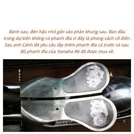
Bánh sau, đèn hậu nhỏ gắn vào phần khung sau. Ban đầu
trong dự kiến không có phanh đĩa vì đây là phong cách cổ điển.
Sau anh Cảnh đã yêu cầu lắp thêm phanh đĩa cả trước và sau.
Bộ phanh đĩa của Yamaha R6 đã được mua về.