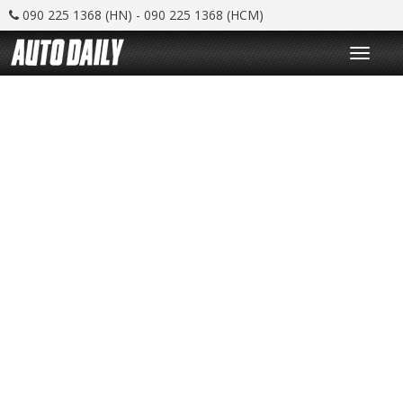
090 225 1368 (HN) - 090 225 1368 (HCM)
T
o
g
g
l
e
n
a
v
i
g
a
t
i
o
n