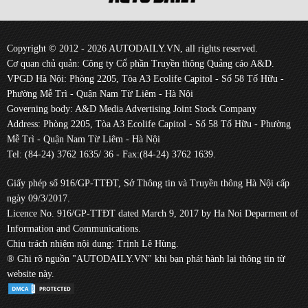
Copyright © 2012 - 2026 AUTODAILY.VN, all rights reserved.
Cơ quan chủ quản: Công ty Cổ phần Truyền thông Quảng cáo A&D.
VPGD Hà Nội: Phòng 2205, Tòa A3 Ecolife Capitol - Số 58 Tố Hữu -
Phường Mễ Trì - Quận Nam Từ Liêm - Hà Nội
Governing body: A&D Media Advertising Joint Stock Company
Address: Phòng 2205, Tòa A3 Ecolife Capitol - Số 58 Tố Hữu - Phường
Mễ Trì - Quận Nam Từ Liêm - Hà Nội
Tel: (84-24) 3762 1635/ 36 - Fax:(84-24) 3762 1639.
Giấy phép số 916/GP-TTĐT, Sở Thông tin và Truyền thông Hà Nội cấp
ngày 09/3/2017.
Licence No. 916/GP-TTĐT dated March 9, 2017 by Ha Noi Deparment of
Information and Communications.
Chịu trách nhiệm nội dung: Trịnh Lê Hùng.
® Ghi rõ nguồn "AUTODAILY.VN" khi bạn phát hành lại thông tin từ
website này.