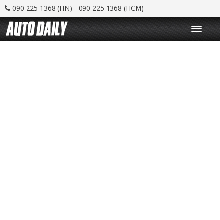
090 225 1368 (HN) - 090 225 1368 (HCM)
T
o
g
g
l
e
n
a
v
i
g
a
t
i
o
n