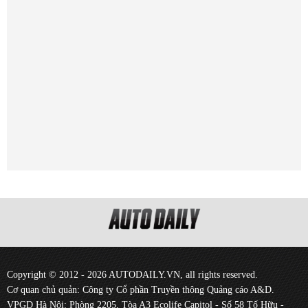
Copyright © 2012 - 2026 AUTODAILY.VN, all rights reserved.
Cơ quan chủ quản: Công ty Cổ phần Truyền thông Quảng cáo A&D.
VPGD Hà Nội: Phòng 2205, Tòa A3 Ecolife Capitol - Số 58 Tố Hữu -