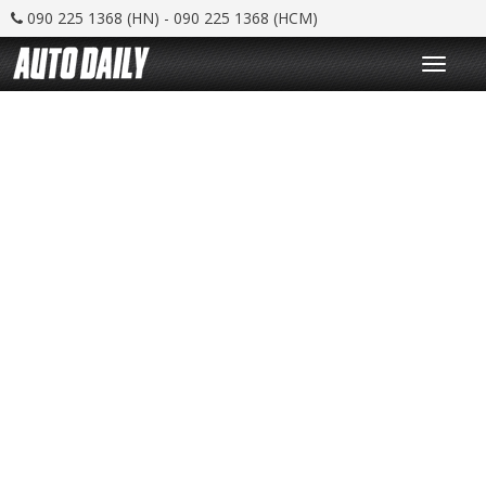
090 225 1368 (HN) - 090 225 1368 (HCM)
T
o
g
g
l
e
n
a
v
i
g
a
t
i
o
n