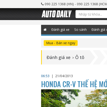
090 225 1368 (HN) - 090 225 1368 (HCM
Đánh giá xe
So sánh
Đánh giá 
Mua - Bán xe ngay
Đánh giá xe
Ô tô
>
06:53
|
21/04/2013
HONDA CR-V THẾ HỆ M