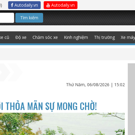
)
Autodaily.vn
Autodaily.vn
Tìm kiếm
xe cũ
Độ xe
Chăm sóc xe
Kinh nghiệm
Thị trường
Xe má
Thứ Năm, 06/08/2026 | 15:02
ỚI THỎA MÃN SỰ MONG CHỜ!