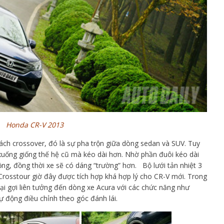
Honda CR-V 2013
ách crossover, đó là sự pha trộn giữa dòng sedan và SUV. Tuy
xuống giống thế hệ cũ mà kéo dài hơn. Nhờ phần đuôi kéo dài
g, đồng thời xe sẽ có dáng “trường” hơn. Bộ lưới tản nhiệt 3
Crosstour giờ đây được tích hợp khá hợp lý cho CR-V mới. Trong
lại gợi liên tưởng đến dòng xe Acura với các chức năng như
tự động điều chỉnh theo góc đánh lái.