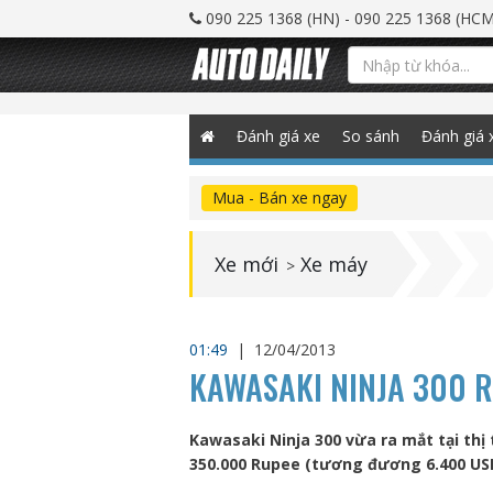
090 225 1368 (HN) - 090 225 1368 (HCM
Đánh giá xe
So sánh
Đánh giá 
Mua - Bán xe ngay
Xe mới
Xe máy
>
01:49
|
12/04/2013
KAWASAKI NINJA 300 R
Kawasaki Ninja 300 vừa ra mắt tại thị
350.000 Rupee (tương đương 6.400 US