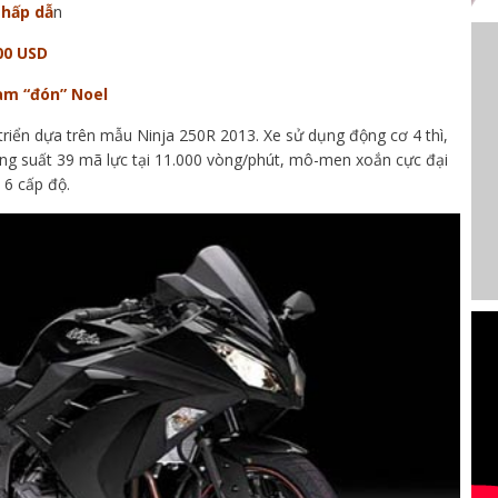
 hấp dẫ
n
000 USD
am “đón” Noel
riển dựa trên mẫu Ninja 250R 2013. Xe sử dụng động cơ 4 thì,
ông suất 39 mã lực tại 11.000 vòng/phút, mô-men xoắn cực đại
 6 cấp độ.