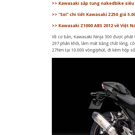
>> Kawasaki sắp tung nakedbike siêu
>> “Soi” chi tiết Kawasaki Z250 giá 5.
>> Kawasaki Z1000 ABS 2012 về Việt N
Về cơ bản, Kawasaki Ninja 300 được phát t
297 phân khối, làm mát bằng chất lỏng, c
27Nm tại 10.000 vòng/phút, đi kèm hộp số