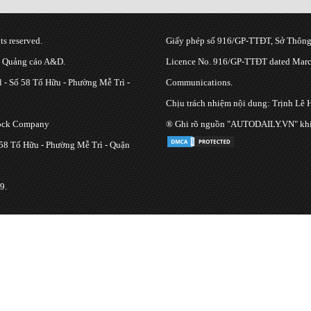
s reserved.
Giấy phép số 916/GP-TTĐT, Sở Thông 
g Quảng cáo A&D.
Licence No. 916/GP-TTĐT dated March
 - Số 58 Tố Hữu - Phường Mễ Trì -
Communications.
Chịu trách nhiệm nội dung: Trịnh Lê 
tock Company
® Ghi rõ nguồn "AUTODAILY.VN" khi bạ
 58 Tố Hữu - Phường Mễ Trì - Quận
9.