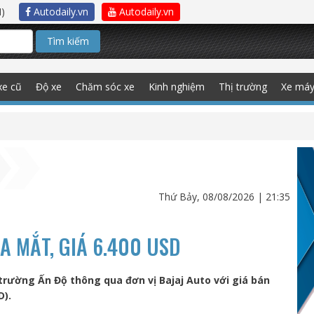
)
Autodaily.vn
Autodaily.vn
Tìm kiếm
xe cũ
Độ xe
Chăm sóc xe
Kinh nghiệm
Thị trường
Xe má
Thứ Bảy, 08/08/2026 | 21:35
A MẮT, GIÁ 6.400 USD
 trường Ấn Độ thông qua đơn vị Bajaj Auto với giá bán
D).