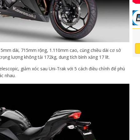
015mm dài, 715mm rộng, 1.110mm cao, cùng chiều dài cơ sở
ọng lượng không tải 172kg, dung tích bình xăng 17 lít.
elescopic, giảm xóc sau Uni-Trak với 5 cách điều chỉnh để phù
ác nhau.