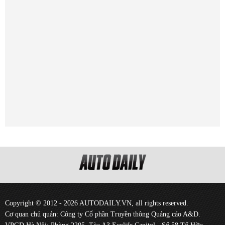
Copyright © 2012 - 2026 AUTODAILY.VN, all rights reserved.
Cơ quan chủ quản: Công ty Cổ phần Truyền thông Quảng cáo A&D.