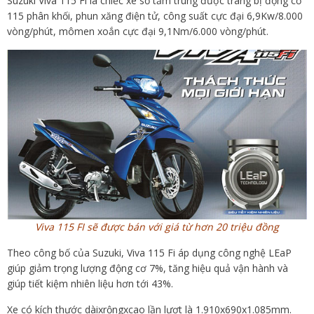
Suzuki Viva 115 Fi là chiếc xe số tầm trung được trang bị động cơ
115 phân khối, phun xăng điện tử, công suất cực đại 6,9Kw/8.000
vòng/phút, mômen xoắn cực đại 9,1Nm/6.000 vòng/phút.
Viva 115 FI sẽ được bán với giá từ hơn 20 triệu đồng
Theo công bố của Suzuki, Viva 115 Fi áp dụng công nghệ LEaP
giúp giảm trọng lượng động cơ 7%, tăng hiệu quả vận hành và
giúp tiết kiệm nhiên liệu hơn tới 43%.
Xe có kích thước dàixrộngxcao lần lượt là 1.910x690x1.085mm.