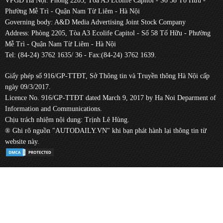
VPGD Hà Nội: Phòng 2205, Tòa A3 Ecolife Capitol - Số 58 Tố Hữu -
Phường Mễ Trì - Quận Nam Từ Liêm - Hà Nội
Governing body: A&D Media Advertising Joint Stock Company
Address: Phòng 2205, Tòa A3 Ecolife Capitol - Số 58 Tố Hữu - Phường
Mễ Trì - Quận Nam Từ Liêm - Hà Nội
Tel: (84-24) 3762 1635/ 36 - Fax:(84-24) 3762 1639.
Giấy phép số 916/GP-TTĐT, Sở Thông tin và Truyền thông Hà Nội cấp
ngày 09/3/2017.
Licence No. 916/GP-TTĐT dated March 9, 2017 by Ha Noi Deparment of
Information and Communications.
Chịu trách nhiệm nội dung: Trịnh Lê Hùng.
® Ghi rõ nguồn "AUTODAILY.VN" khi bạn phát hành lại thông tin từ
website này.