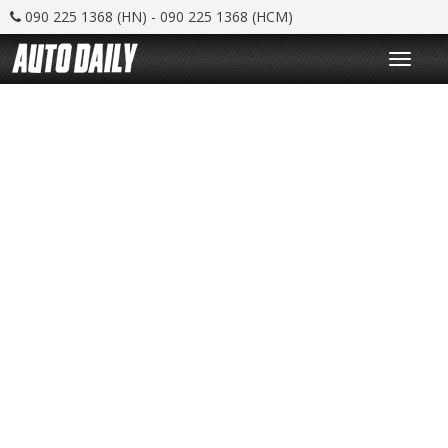
090 225 1368 (HN) - 090 225 1368 (HCM)
T
o
g
g
l
e
n
a
v
i
g
a
t
i
o
n