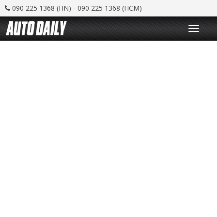
090 225 1368 (HN) - 090 225 1368 (HCM)
T
o
g
g
l
e
n
a
v
i
g
a
t
i
o
n