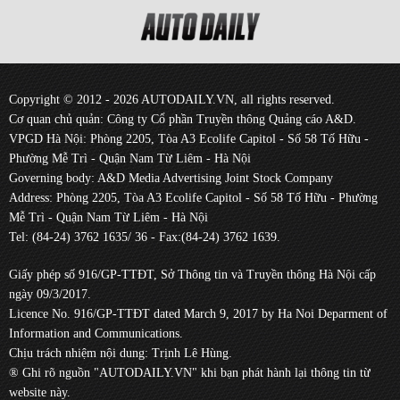
Copyright © 2012 - 2026 AUTODAILY.VN, all rights reserved.
Cơ quan chủ quản: Công ty Cổ phần Truyền thông Quảng cáo A&D.
VPGD Hà Nội: Phòng 2205, Tòa A3 Ecolife Capitol - Số 58 Tố Hữu -
Phường Mễ Trì - Quận Nam Từ Liêm - Hà Nội
Governing body: A&D Media Advertising Joint Stock Company
Address: Phòng 2205, Tòa A3 Ecolife Capitol - Số 58 Tố Hữu - Phường
Mễ Trì - Quận Nam Từ Liêm - Hà Nội
Tel: (84-24) 3762 1635/ 36 - Fax:(84-24) 3762 1639.
Giấy phép số 916/GP-TTĐT, Sở Thông tin và Truyền thông Hà Nội cấp
ngày 09/3/2017.
Licence No. 916/GP-TTĐT dated March 9, 2017 by Ha Noi Deparment of
Information and Communications.
Chịu trách nhiệm nội dung: Trịnh Lê Hùng.
® Ghi rõ nguồn "AUTODAILY.VN" khi bạn phát hành lại thông tin từ
website này.