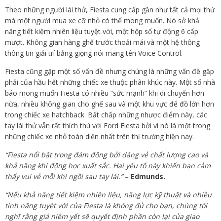
Theo những người lái thử, Fiesta cung cấp gần như tất cả mọi thứ
mà một người mua xe cỡ nhỏ có thể mong muốn. Nó sở khả
năng tiết kiệm nhiên liệu tuyệt vời, một hộp số tự động 6 cấp
mượt. Không gian hàng ghế trước thoải mái và một hệ thông
thông tin giải trí bằng giọng nói mang tên Voice Control.
Fiesta cũng gặp một số vấn đề nhưng chúng là những vấn đề gặp
phải của hầu hết những chiếc xe thuộc phân khúc này. Một số nhà
báo mong muốn Fiesta có nhiều “sức mạnh” khi di chuyển hơn
nữa, nhiều không gian cho ghế sau và một khu vực để đồ lớn hơn
trong chiếc xe hatchback. Bất chấp những nhược điểm này, các
tay lái thử vẫn rất thích thú với Ford Fiesta bởi vì nó là một trong
những chiếc xe nhỏ toàn diện nhất trên thị trường hiện nay.
“Fiesta nổi bật trong đám đông bởi dáng vẻ chất lượng cao và
khả năng khí động học xuất sắc. Hai yếu tố này khiến bạn cảm
thấy vui vẻ mỗi khi ngồi sau tay lái.”
–
Edmunds.
“Nếu khả năng tiết kiệm nhiên liệu, năng lực kỹ thuật và nhiều
tính năng tuyệt vời của Fiesta là không đủ cho bạn, chúng tôi
nghĩ rằng giá niêm yết sẽ quyết định phần còn lại của giao