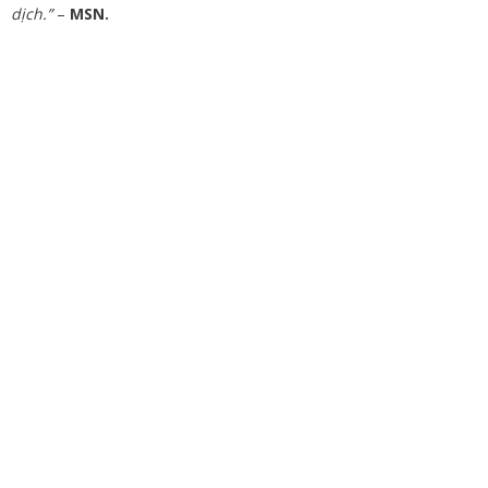
dịch.”
–
MSN.