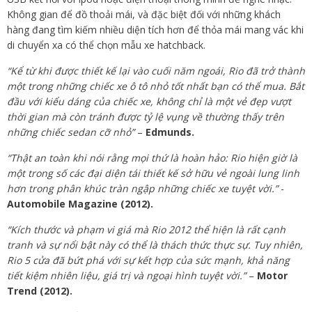
Không gian để đồ thoải mái, và đặc biệt đối với những khách
hàng đang tìm kiếm nhiều diện tích hơn để thỏa mái mang vác khi
di chuyển xa có thể chọn mẫu xe hatchback.
“Kể từ khi được thiết kế lại vào cuối năm ngoái, Rio đã trở thành
một trong những chiếc xe ô tô nhỏ tốt nhất bạn có thể mua. Bắt
đầu với kiểu dáng của chiếc xe, không chỉ là một vẻ đẹp vượt
thời gian mà còn tránh được tỷ lệ vụng về thường thấy trên
những chiếc sedan cỡ nhỏ”
–
Edmunds.
“Thật an toàn khi nói rằng mọi thứ là hoàn hảo: Rio hiện giờ là
một trong số các đại diện tái thiết kế sở hữu vẻ ngoài lung linh
hơn trong phân khúc tràn ngập những chiếc xe tuyệt vời.”
-
Automobile Magazine (2012).
“Kích thước và phạm vi giá mà Rio 2012 thể hiện là rất cạnh
tranh và sự nổi bật này có thể là thách thức thực sự. Tuy nhiên,
Rio 5 cửa đã bứt phá với sự kết hợp của sức mạnh, khả năng
tiết kiệm nhiên liệu, giá trị và ngoại hình tuyệt vời.”
–
Motor
Trend (2012).