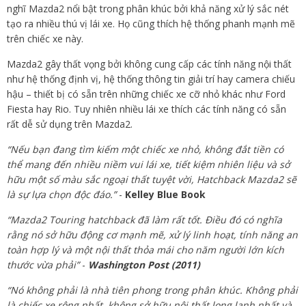
nghĩ Mazda2 nổi bật trong phân khúc bởi khả năng xử lý sắc nét
tạo ra nhiều thú vị lái xe. Họ cũng thích hệ thống phanh mạnh mẽ
trên chiếc xe này.
Mazda2 gây thất vọng bởi không cung cấp các tính năng nội thất
như hệ thống định vị, hệ thống thông tin giải trí hay camera chiếu
hậu – thiết bị có sẵn trên những chiếc xe cỡ nhỏ khác như Ford
Fiesta hay Rio. Tuy nhiên nhiều lái xe thích các tính năng có sẵn
rất dễ sử dụng trên Mazda2.
“Nếu bạn đang tìm kiếm một chiếc xe nhỏ, không đắt tiền có
thể mang đến nhiều niềm vui lái xe, tiết kiệm nhiên liệu và sở
hữu một số màu sắc ngoại thất tuyệt vời, Hatchback Mazda2 sẽ
là sự lựa chọn độc đáo.”
-
Kelley Blue Book
“Mazda2 Touring hatchback đã làm rất tốt. Điều đó có nghĩa
rằng nó sở hữu động cơ mạnh mẽ, xử lý linh hoạt, tính năng an
toàn hợp lý và một nội thất thỏa mái cho năm người lớn kích
thước vừa phải”
-
Washington Post (2011)
“Nó không phải là nhà tiên phong trong phân khúc. Không phải
là chiếc xe rộng nhất, không sở hữu nội thất long lanh nhất và