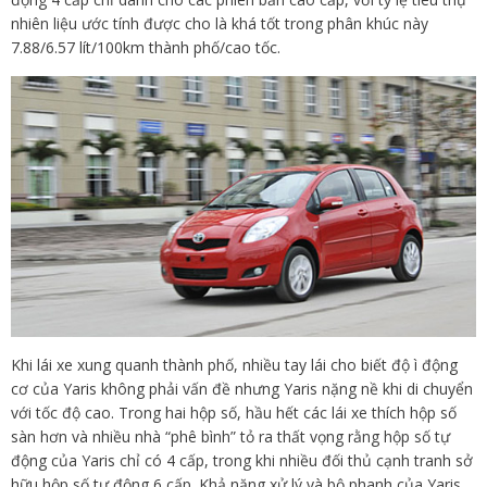
nhiên liệu ước tính được cho là khá tốt trong phân khúc này
7.88/6.57 lít/100km thành phố/cao tốc.
Khi lái xe xung quanh thành phố, nhiều tay lái cho biết độ ì động
cơ của Yaris không phải vấn đề nhưng Yaris nặng nề khi di chuyển
với tốc độ cao. Trong hai hộp số, hầu hết các lái xe thích hộp số
sàn hơn và nhiều nhà “phê bình” tỏ ra thất vọng rằng hộp số tự
động của Yaris chỉ có 4 cấp, trong khi nhiều đối thủ cạnh tranh sở
hữu hộp số tự động 6 cấp. Khả năng xử lý và bộ phanh của Yaris