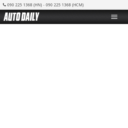
090 225 1368 (HN) - 090 225 1368 (HCM)
T
o
g
g
l
e
n
a
v
i
g
a
t
i
o
n