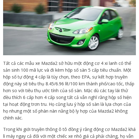
Tất cả các mẫu xe Mazda2 sở hữu một động cơ 4 xi lanh có thể
sản sinh 100 mã lực và đi kèm hộp số sàn 5 cấp tiêu chuẩn. Một
hộp số tự động 4 cấp là tùy chọn, theo EPA, sự kết hợp truyền
động này sẽ tiêu thụ 8.45/6.96 lít/100 km thành phố/cao tốc, thấp
hơn so với tiêu thụ ước tính của số sàn. Mặc dù các tay lái thử
đều thích 6 cấp hơn 4 cấp song tất cả vẫn nghĩ rằng hộp số hiện
tại hoạt động trơn tru. Họ cũng lưu ý hộp số sàn là lựa chọn của
họ nhưng một số phàn nàn nằng bộ ly hợp của Mazda2 không
chính xác.
Trong khi giới truyền thông ô tô đồng ý rằng động cơ Mazda2 khá
lì máy ngay cả đối với một chiếc xe nhỏ giá cả phải chăng, họ vẫn