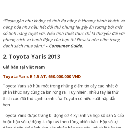
“Fiesta gần như không có tính đa năng ở khoang hành khách và
hàng hóa như hầu hết đối thủ nhưng lại gây ấn tượng bởi một
số tính năng tuyệt vời. Nếu tính thiết thực chỉ là thứ yếu đối với
phong cách và hành động của bạn thì Fiesata nên nằm trong
danh sách mua sắm.”
–
Consumer Guide.
2. Toyota Yaris 2013
Giá bán tại Việt Nam
Toyota Yaris E 1.5 AT: 650.000.000 VND
Toyota Yaris sở hữu một trong những điểm tin cậy cao nhất ở
phân khúc này cùng ca bin rộng rãi. Tuy nhiên, nhiều tay lái thử
thích các đối thủ cạnh tranh của Toyota có hiệu suất hấp dẫn
hơn.
Toyota Yaris được trang bị động cơ 4 xy lanh và hộp số sàn 5 cấp
hoặc hộp số tự động 4 cấp tuỳ theo từng phiên bản. Hộp số tự
động 4 cấp chỉ dành cho các phiên bản cao cấp, với tỷ lệ tiêu thụ