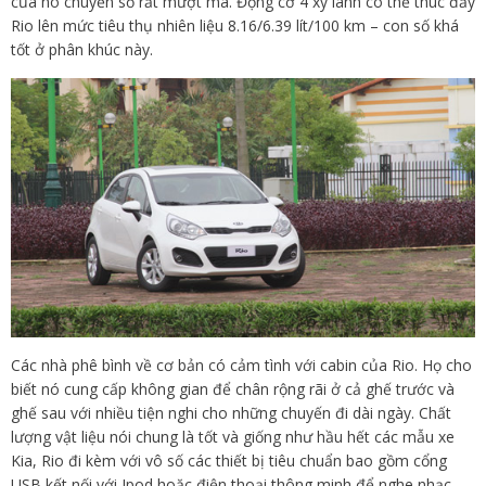
của nó chuyển số rất mượt mà. Động cơ 4 xy lanh có thể thúc đẩy
Rio lên mức tiêu thụ nhiên liệu 8.16/6.39 lít/100 km – con số khá
tốt ở phân khúc này.
Các nhà phê bình về cơ bản có cảm tình với cabin của Rio. Họ cho
biết nó cung cấp không gian để chân rộng rãi ở cả ghế trước và
ghế sau với nhiều tiện nghi cho những chuyến đi dài ngày. Chất
lượng vật liệu nói chung là tốt và giống như hầu hết các mẫu xe
Kia, Rio đi kèm với vô số các thiết bị tiêu chuẩn bao gồm cổng
USB kết nối với Ipod hoặc điện thoại thông minh để nghe nhạc.