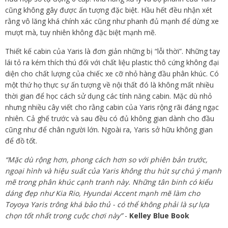
cũng không gây được ấn tượng đặc biệt. Hầu hết đều nhận xét
rằng vô lăng khá chính xác cũng như phanh đủ mạnh để dừng xe
mượt mà, tuy nhiên không đặc biệt mạnh mẽ.
Thiết kế cabin của Yaris là đơn giản những bị “lỗi thời”. Những tay
lái tỏ ra kém thích thú đối với chất liệu plastic thô cứng không đại
diện cho chất lượng của chiếc xe cỡ nhỏ hàng đầu phân khúc. Có
một thứ họ thực sự ấn tượng về nội thất đó là không mất nhiều
thời gian để học cách sử dụng các tính năng cabin. Mặc dù nhỏ
nhưng nhiều cây viết cho rằng cabin của Yaris rộng rãi đáng ngạc
nhiên. Cả ghế trước và sau đều có đủ không gian dành cho đầu
cũng như để chân người lớn. Ngoài ra, Yaris sở hữu không gian
để đồ tốt.
“Mặc dù rộng hơn, phong cách hơn so với phiên bản trước,
ngoại hình và hiệu suất của Yaris không thu hút sự chú ý mạnh
mẽ trong phân khúc cạnh tranh này. Những tân binh có kiểu
dáng đẹp như Kia Rio, Hyundai Accent mạnh mẽ làm cho
Toyoya Yaris trông khá bảo thủ - có thể không phải là sự lựa
chọn tốt nhất trong cuộc chơi này”
-
Kelley Blue Book