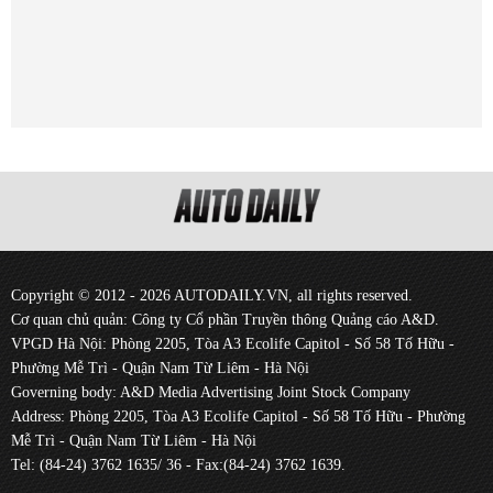
Copyright © 2012 - 2026 AUTODAILY.VN, all rights reserved.
Cơ quan chủ quản: Công ty Cổ phần Truyền thông Quảng cáo A&D.
VPGD Hà Nội: Phòng 2205, Tòa A3 Ecolife Capitol - Số 58 Tố Hữu -
Phường Mễ Trì - Quận Nam Từ Liêm - Hà Nội
Governing body: A&D Media Advertising Joint Stock Company
Address: Phòng 2205, Tòa A3 Ecolife Capitol - Số 58 Tố Hữu - Phường
Mễ Trì - Quận Nam Từ Liêm - Hà Nội
Tel: (84-24) 3762 1635/ 36 - Fax:(84-24) 3762 1639.