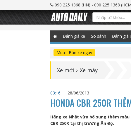
090 225 1368 (HN) - 090 225 1368 (HCM
Đánh giá xe
So sánh
Đánh giá 
Mua - Bán xe ngay
Xe mới
Xe máy
>
03:16
|
28/06/2013
HONDA CBR 250R THÊM
Hãng xe Nhật vừa bổ sung thêm màu m
CBR 250R tại thị trường Ấn Độ.