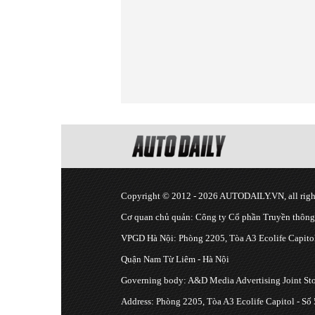
Copyright © 2012 - 2026 AUTODAILY.VN, all right
Cơ quan chủ quản: Công ty Cổ phần Truyền thôn
VPGD Hà Nội: Phòng 2205, Tòa A3 Ecolife Capitol
Quận Nam Từ Liêm - Hà Nội
Governing body: A&D Media Advertising Joint S
Address: Phòng 2205, Tòa A3 Ecolife Capitol - Số