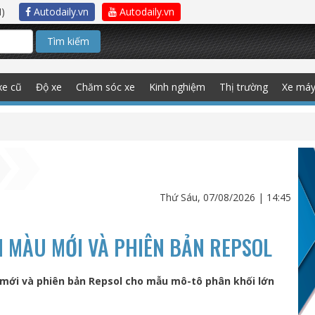
)
Autodaily.vn
Autodaily.vn
Tìm kiếm
xe cũ
Độ xe
Chăm sóc xe
Kinh nghiệm
Thị trường
Xe má
Thứ Sáu, 07/08/2026 | 14:45
 MÀU MỚI VÀ PHIÊN BẢN REPSOL
ới và phiên bản Repsol cho mẫu mô-tô phân khối lớn