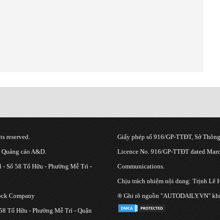
s reserved.
Giấy phép số 916/GP-TTĐT, Sở Thông 
g Quảng cáo A&D.
Licence No. 916/GP-TTĐT dated March
 - Số 58 Tố Hữu - Phường Mễ Trì -
Communications.
Chịu trách nhiệm nội dung: Trịnh Lê 
tock Company
® Ghi rõ nguồn "AUTODAILY.VN" khi bạ
 58 Tố Hữu - Phường Mễ Trì - Quận