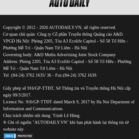
Copyright © 2012 - 2026 AUTODAILY.VN, all rights reserved.
Cơ quan chủ quản: Công ty Cổ phần Truyền thông Quảng cáo A&D.
VPGD Hà Nội: Phòng 2205, Tòa A3 Ecolife Capitol - Số 58 Tố Hữu -
Phường Mễ Trì - Quận Nam Từ Liêm - Hà Nội
Governing body: A&D Media Advertising Joint Stock Company
Address: Phòng 2205, Tòa A3 Ecolife Capitol - Số 58 Tố Hữu - Phường
Mễ Trì - Quận Nam Từ Liêm - Hà Nội
Tel: (84-24) 3762 1635/ 36 - Fax:(84-24) 3762 1639.
Giấy phép số 916/GP-TTĐT, Sở Thông tin và Truyền thông Hà Nội cấp
ngày 09/3/2017.
Licence No. 916/GP-TTĐT dated March 9, 2017 by Ha Noi Deparment of
Information and Communications.
Chịu trách nhiệm nội dung: Trịnh Lê Hùng.
® Ghi rõ nguồn "AUTODAILY.VN" khi bạn phát hành lại thông tin từ
website này.