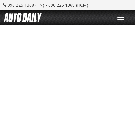
090 225 1368 (HN) - 090 225 1368 (HCM)
T
o
g
g
l
e
n
a
v
i
g
a
t
i
o
n