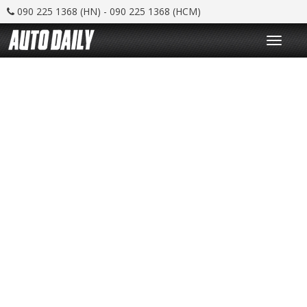
090 225 1368 (HN) - 090 225 1368 (HCM)
T
o
g
g
l
e
n
a
v
i
g
a
t
i
o
n