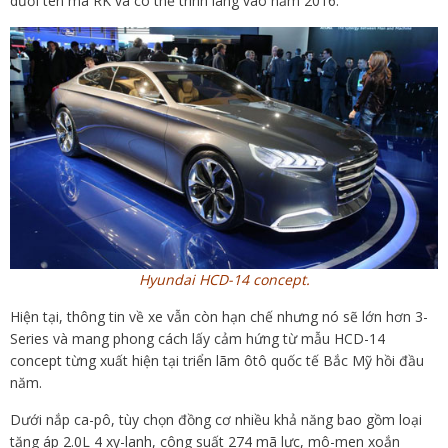
dưới tên mã RK và có thể trình làng vào năm 2016.
Hyundai HCD-14 concept.
Hiện tại, thông tin về xe vẫn còn hạn chế nhưng nó sẽ lớn hơn 3-
Series và mang phong cách lấy cảm hứng từ mẫu HCD-14
concept từng xuất hiện tại triển lãm ôtô quốc tế Bắc Mỹ hồi đầu
năm.
Dưới nắp ca-pô, tùy chọn đồng cơ nhiều khả năng bao gồm loại
tăng áp 2.0L 4 xy-lanh, công suất 274 mã lực, mô-men xoắn