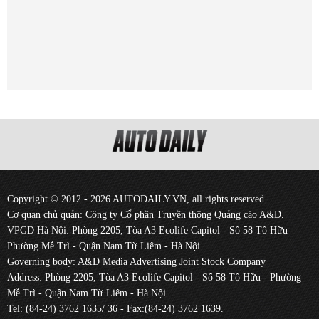
Copyright © 2012 - 2026 AUTODAILY.VN, all rights reserved.
Cơ quan chủ quản: Công ty Cổ phần Truyền thông Quảng cáo A&D.
VPGD Hà Nội: Phòng 2205, Tòa A3 Ecolife Capitol - Số 58 Tố Hữu -
Phường Mễ Trì - Quận Nam Từ Liêm - Hà Nội
Governing body: A&D Media Advertising Joint Stock Company
Address: Phòng 2205, Tòa A3 Ecolife Capitol - Số 58 Tố Hữu - Phường
Mễ Trì - Quận Nam Từ Liêm - Hà Nội
Tel: (84-24) 3762 1635/ 36 - Fax:(84-24) 3762 1639.