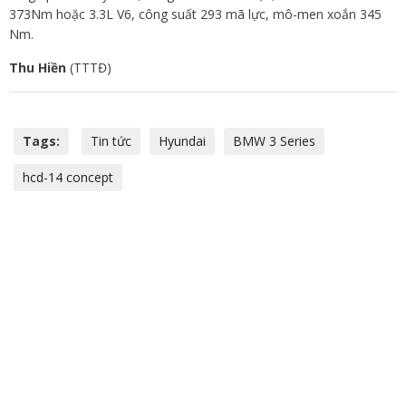
373Nm hoặc 3.3L V6, công suất 293 mã lực, mô-men xoắn 345
Nm.
Thu Hiền
(TTTĐ)
Tags:
Tin tức
Hyundai
BMW 3 Series
hcd-14 concept