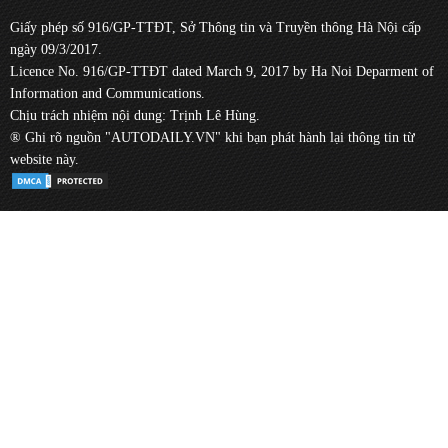
Giấy phép số 916/GP-TTĐT, Sở Thông tin và Truyền thông Hà Nội cấp
ngày 09/3/2017.
Licence No. 916/GP-TTĐT dated March 9, 2017 by Ha Noi Deparment of
Information and Communications.
Chịu trách nhiệm nội dung: Trịnh Lê Hùng.
® Ghi rõ nguồn "AUTODAILY.VN" khi bạn phát hành lại thông tin từ
website này.