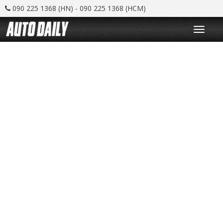
090 225 1368 (HN) - 090 225 1368 (HCM)
T
o
g
g
l
e
n
a
v
i
g
a
t
i
o
n