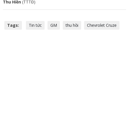
Thu Hiền
(TTTĐ)
Tags:
Tin tức
GM
thu hồi
Chevrolet Cruze