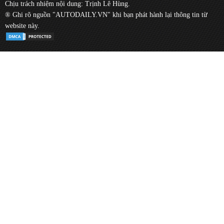
Chịu trách nhiệm nội dung: Trịnh Lê Hùng.
® Ghi rõ nguồn "AUTODAILY.VN" khi bạn phát hành lại thông tin từ
website này.