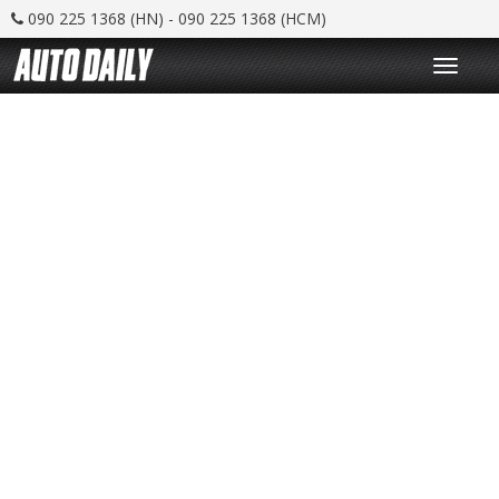
090 225 1368 (HN) - 090 225 1368 (HCM)
T
o
g
g
l
e
n
a
v
i
g
a
t
i
o
n