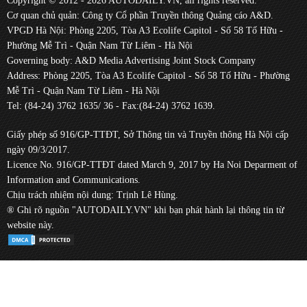
Copyright © 2012 - 2026 AUTODAILY.VN, all rights reserved.
Cơ quan chủ quản: Công ty Cổ phần Truyền thông Quảng cáo A&D.
VPGD Hà Nội: Phòng 2205, Tòa A3 Ecolife Capitol - Số 58 Tố Hữu -
Phường Mễ Trì - Quận Nam Từ Liêm - Hà Nội
Governing body: A&D Media Advertising Joint Stock Company
Address: Phòng 2205, Tòa A3 Ecolife Capitol - Số 58 Tố Hữu - Phường
Mễ Trì - Quận Nam Từ Liêm - Hà Nội
Tel: (84-24) 3762 1635/ 36 - Fax:(84-24) 3762 1639.
Giấy phép số 916/GP-TTĐT, Sở Thông tin và Truyền thông Hà Nội cấp
ngày 09/3/2017.
Licence No. 916/GP-TTĐT dated March 9, 2017 by Ha Noi Deparment of
Information and Communications.
Chịu trách nhiệm nội dung: Trịnh Lê Hùng.
® Ghi rõ nguồn "AUTODAILY.VN" khi bạn phát hành lại thông tin từ
website này.