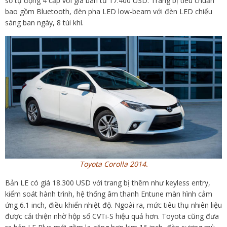
số tự động 4 cấp với giá bán từ 17.400 USD. Trang bị tiêu chuẩn
bao gồm Bluetooth, đèn pha LED low-beam với đèn LED chiếu
sáng ban ngày, 8 túi khí.
Toyota Corolla 2014.
Bản LE có giá 18.300 USD với trang bị thêm như keyless entry,
kiểm soát hành trình, hệ thống âm thanh Entune màn hình cảm
ứng 6.1 inch, điều khiển nhiệt độ. Ngoài ra, mức tiêu thụ nhiên liệu
được cải thiện nhờ hộp số CVTi-S hiệu quả hơn. Toyota cũng đưa