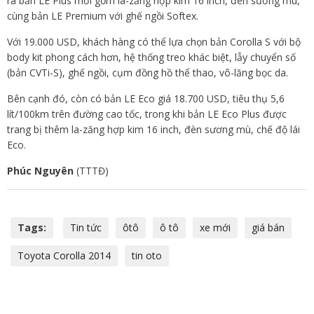
ra bản LE Plus mới gồm la-zăng hợp kim 16 inch, đèn sương mù,
cùng bản LE Premium với ghế ngồi Softex.
Với 19.000 USD, khách hàng có thể lựa chọn bản Corolla S với bộ
body kit phong cách hơn, hệ thống treo khác biệt, lẫy chuyển số
(bản CVTi-S), ghế ngồi, cụm đồng hồ thể thao, vô-lăng bọc da.
Bên cạnh đó, còn có bản LE Eco giá 18.700 USD, tiêu thụ 5,6
lít/100km trên đường cao tốc, trong khi bản LE Eco Plus được
trang bị thêm la-zăng hợp kim 16 inch, đèn sương mù, chế độ lái
Eco.
Phúc Nguyên
(TTTĐ)
Tags:
Tin tức
ôtô
ô tô
xe mới
giá bán
Toyota Corolla 2014
tin oto