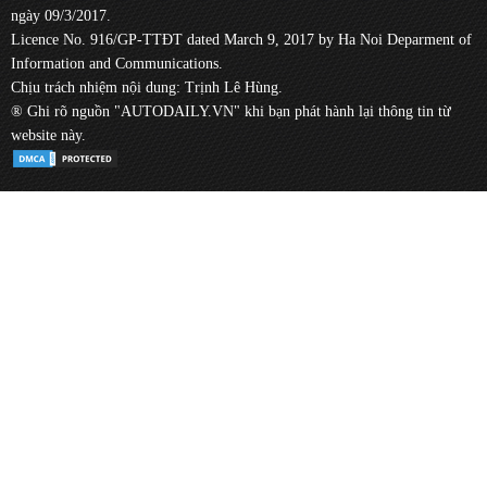
ngày 09/3/2017.
Licence No. 916/GP-TTĐT dated March 9, 2017 by Ha Noi Deparment of
Information and Communications.
Chịu trách nhiệm nội dung: Trịnh Lê Hùng.
® Ghi rõ nguồn "AUTODAILY.VN" khi bạn phát hành lại thông tin từ
website này.