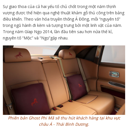
Sự giao thoa của cả hai yếu tố chủ chốt trong một năm thịnh
vượng được thể hiện qua nghệ thuật khảm gỗ thủ công trên bảng
điều khiển. Theo văn hóa truyền thống Á Đông, mỗi “nguyên tố”
trong ngũ hành đi kèm và tượng trưng bởi một linh vật của năm.
Trong năm Gíap Ngọ 2014, lần đầu tiên sau hơn nửa thế kỉ,
nguyên tố “Mộc” và “Ngọ”gặp nhau.
Phiên bản Ghost Phi Mã sẽ thu hút khách hàng tại khu vực
châu Á - Thái Bình Dương.