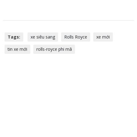
Tags:
xe siêu sang
Rolls Royce
xe mới
tin xe mới
rolls-royce phi mã