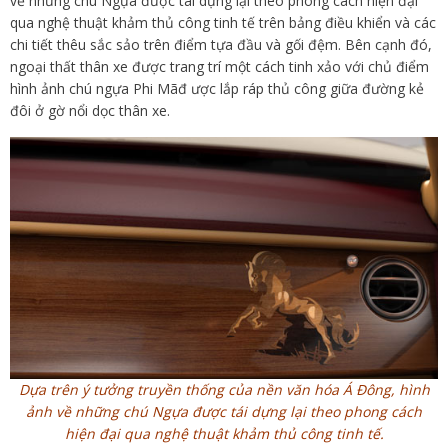
về những chú Ngựa được tái dựng lại theo phong cách hiện đại
qua nghệ thuật khảm thủ công tinh tế trên bảng điều khiển và các
chi tiết thêu sắc sảo trên điểm tựa đầu và gối đệm. Bên cạnh đó,
ngoại thất thân xe được trang trí một cách tinh xảo với chủ điểm
hình ảnh chú ngựa Phi Mãđ ược lắp ráp thủ công giữa đường kẻ
đôi ở gờ nổi dọc thân xe.
Dựa trên ý tưởng truyền thống của nền văn hóa Á Đông, hình
ảnh về những chú Ngựa được tái dựng lại theo phong cách
hiện đại qua nghệ thuật khảm thủ công tinh tế.