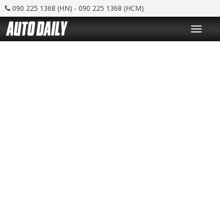
090 225 1368 (HN) - 090 225 1368 (HCM)
T
o
g
g
l
e
n
a
v
i
g
a
t
i
o
n