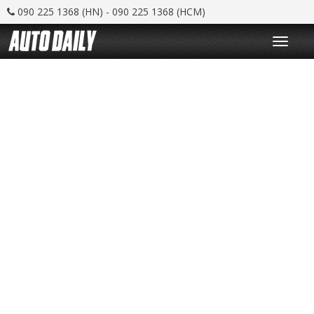
090 225 1368 (HN) - 090 225 1368 (HCM)
T
o
g
g
l
e
n
a
v
i
g
a
t
i
o
n