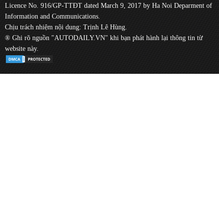
Licence No. 916/GP-TTĐT dated March 9, 2017 by Ha Noi Deparment of
Information and Communications.
Chịu trách nhiệm nội dung: Trịnh Lê Hùng.
® Ghi rõ nguồn "AUTODAILY.VN" khi bạn phát hành lại thông tin từ
website này.