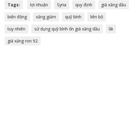
Tags:
lợi nhuận
Syria
quy định
giá xăng dầu
biến động
xăng giảm
quỹ bình
liên bộ
tuy nhiên
sử dụng quỹ bình ổn giá xăng dầu
lãi
giá xăng ron 92