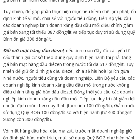
Tuy nhiên, để góp phần thực hiện mục tiêu kiềm chế lạm phát, ổn
định kinh tế vĩ mô, chia sẻ với người tiêu dùng, Liên Bộ yêu cầu
các doanh nghiệp kinh doanh xăng dầu đầu mối điều chỉnh giảm
giá bán xăng tối thiểu 387 đồng/lít và tiếp tục duy trì sử dụng Quỹ
Bình ổn giá 300 đồng/lít.
Đối với mặt hàng dầu diezel
, nếu tính toán đầy đủ các yếu tố
cấu thành giá cơ sở theo đúng quy định hiện hành thì phải tăng
giá bán mặt hàng dầu điêzen trong nước tối đa 517 đồng/lít. Tuy
nhiên để giữ ổn định giá dầu diezel, chia sẻ hài hoà lợi ích giữa
Nhà nước, người tiêu dùng và doanh nghiệp, Liên Bộ yêu cầu các
doanh nghiệp kinh doanh xăng dầu đầu mối trong nước không
điều chỉnh tăng giá bán dầu diezel. Đồng thời yêu cầu các doanh
nghiệp kinh doanh xăng dầu đầu mối: Tiếp tục duy trì cắt giảm lợi
nhuận định mức theo quy định (tạm tính 100 đồng/lít); Giảm mức
sử dụng Quỹ BOG 100 đồng/lít so với hiện hành (từ 400 đồng/lít
xuống còn 300 đồng/lít).
Với mặt hàng dầu hỏa, dầu ma zút, trước mắt doanh nghiệp giữ
ổn định giá bán, mức trích, mức sử dụng Quỹ BOG như hiện hành.