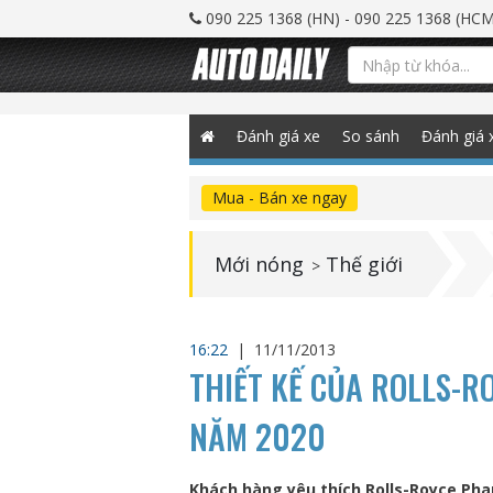
090 225 1368 (HN) - 090 225 1368 (HCM
Đánh giá xe
So sánh
Đánh giá 
Mua - Bán xe ngay
Mới nóng
Thế giới
>
16:22
|
11/11/2013
THIẾT KẾ CỦA ROLLS-R
NĂM 2020
Khách hàng yêu thích Rolls-Royce Pha