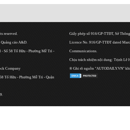
s reserved.
Giấy phép số 916/GP-TTĐT, Sở Thông 
g Quảng cáo A&D.
Licence No. 916/GP-TTĐT dated March
 - Số 58 Tố Hữu - Phường Mễ Trì -
Communications.
Chịu trách nhiệm nội dung: Trịnh Lê 
tock Company
® Ghi rõ nguồn "AUTODAILY.VN" khi bạ
 58 Tố Hữu - Phường Mễ Trì - Quận
9.