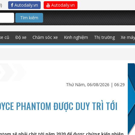
)
Autodaily.vn
Autodaily.vn
Tìm kiếm
xe cũ
Độ xe
Chăm sóc xe
Kinh nghiệm
Thị trường
Xe má
Thứ Năm, 06/08/2026 | 06:29
OYCE PHANTOM ĐƯỢC DUY TRÌ TỚI
ntom sẽ phải chờ tới năm 2020 để được chứng kiến phiên