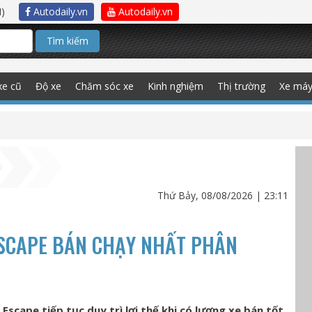
)
Autodaily.vn
Autodaily.vn
Tìm kiếm
xe cũ
Độ xe
Chăm sóc xe
Kinh nghiệm
Thị trường
Xe má
Thứ Bảy, 08/08/2026 | 23:11
ESCAPE BÁN CHẠY NHẤT PHÂN
Escape tiếp tục duy trì lợi thế khi có lượng xe bán tốt