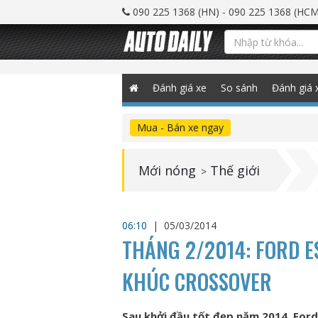
090 225 1368 (HN) - 090 225 1368 (HCM
Đánh giá xe
So sánh
Đánh giá 
Mua - Bán xe ngay
Mới nóng
Thế giới
>
06:10
|
05/03/2014
THÁNG 2/2014: FORD 
KHÚC CROSSOVER
Sau khởi đầu tốt đẹp năm 2014, Ford 