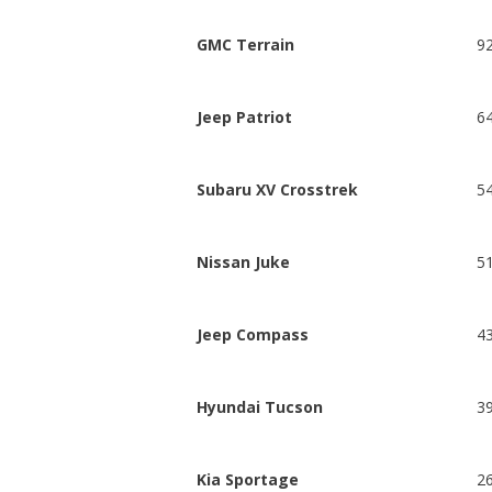
GMC Terrain
9
Jeep Patriot
6
Subaru XV Crosstrek
5
Nissan Juke
5
Jeep Compass
4
Hyundai Tucson
3
Kia Sportage
2