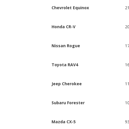
Chevrolet Equinox
2
Honda CR-V
2
Nissan Rogue
1
Toyota RAV4
1
Jeep Cherokee
1
Subaru Forester
1
Mazda CX-5
9