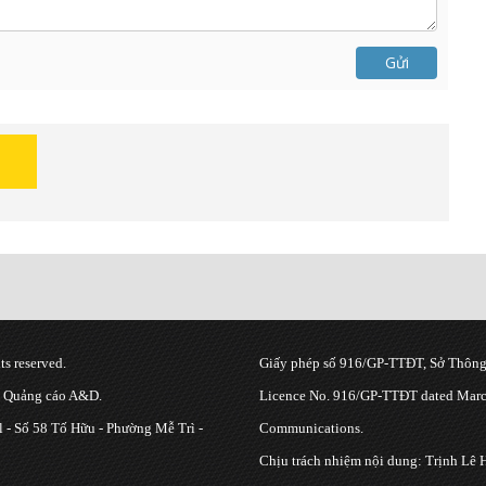
Gửi
s reserved.
Giấy phép số 916/GP-TTĐT, Sở Thông 
g Quảng cáo A&D.
Licence No. 916/GP-TTĐT dated March
 - Số 58 Tố Hữu - Phường Mễ Trì -
Communications.
Chịu trách nhiệm nội dung: Trịnh Lê 