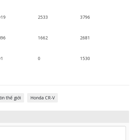
019
2533
3796
496
1662
2681
01
0
1530
tin thế giới
Honda CR-V