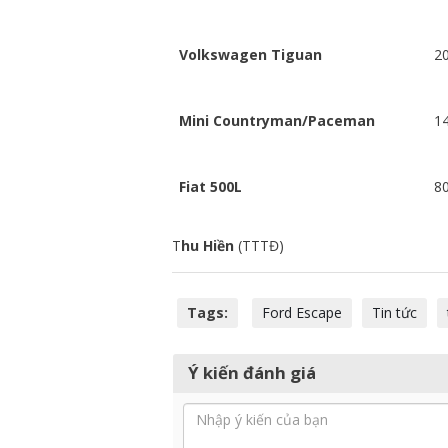
Volkswagen Tiguan
2
Mini Countryman/Paceman
1
Fiat 500L
8
T
hu Hiền
(TTTĐ)
Tags:
Ford Escape
Tin tức
Ý kiến đánh giá