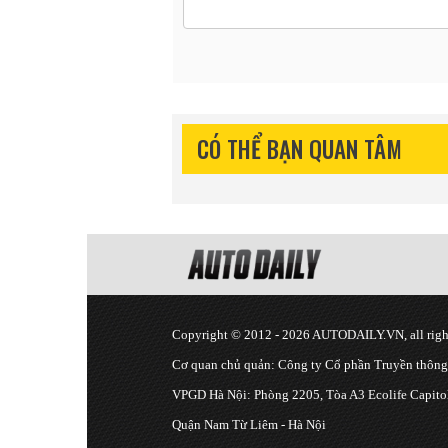
CÓ THỂ BẠN QUAN TÂM
Copyright © 2012 - 2026 AUTODAILY.VN, all right
Cơ quan chủ quản: Công ty Cổ phần Truyền thôn
VPGD Hà Nội: Phòng 2205, Tòa A3 Ecolife Capitol
Quận Nam Từ Liêm - Hà Nội