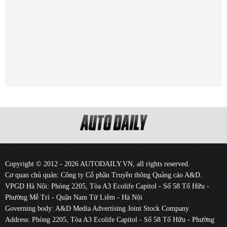
Copyright © 2012 - 2026 AUTODAILY.VN, all rights reserved.
Cơ quan chủ quản: Công ty Cổ phần Truyền thông Quảng cáo A&D.
VPGD Hà Nội: Phòng 2205, Tòa A3 Ecolife Capitol - Số 58 Tố Hữu -
Phường Mễ Trì - Quận Nam Từ Liêm - Hà Nội
Governing body: A&D Media Advertising Joint Stock Company
Address: Phòng 2205, Tòa A3 Ecolife Capitol - Số 58 Tố Hữu - Phường