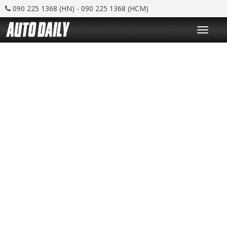
090 225 1368 (HN) - 090 225 1368 (HCM)
T
o
g
g
l
e
n
a
v
i
g
a
t
i
o
n