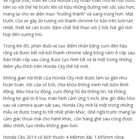
Về ngoại thất, thiết kế của Honda City hoàn toàn mới là một bước
tiến so với thế hệ trước khi sở hữu những đường nét sắc sảo hơn,
mang lại cho xe diện mạo “trưởng thành” và sang trọng hơn. Mặt
trước của xe gây ấn tượng với thanh chrome to bản trên lưới tản
nhiệt, thiết kế cản trước đậm chất thể thao với 2 hốc hút gió tích
hợp đèn sương mù.
Trong khi đó, phần đuôi xe tạo điểm nhấn bằng cụm đèn hậu
rộng và được kết nổi bởi thanh chrome sáng bóng nằm ở cốp sau.
Bản thân cốp sau cũng được tạo hình tốt và là một trong những
điểm yêu thích trên Honda City thế hệ mới.
Không gian nội thất của Honda City mới được làm lại gần như
hoàn toàn. Với cửa sổ trời, chìa khóa thông minh nút bấm khởi
động, điều hòa tự động, cụm đồng hồ đa thông tin, hệ thống
thông tin giải trí 8 loa, màn hình cảm ứng 5 inch, khe gió điều hòa
sau và camera quan sát sau, Honda City mới là một trong những
mẫu xe được trang bị tốt nhất phân khúc. Ghế ngồi trước mang lại
cảm giác thoải mái cho hành khác, còn hàng ghế sau cũng được
điều chỉnh, tạo nhiều không gian hơn.
Honda City 2014 có kích thước 4.440mm dài, 1.695mm rộng,