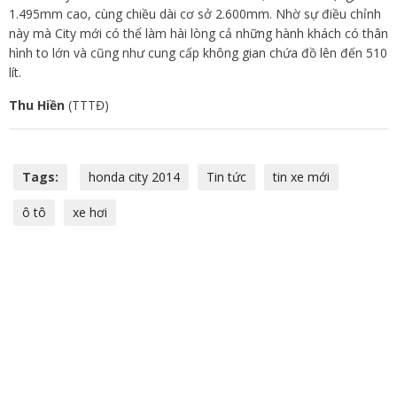
1.495mm cao, cùng chiều dài cơ sở 2.600mm. Nhờ sự điều chỉnh
này mà City mới có thể làm hài lòng cả những hành khách có thân
hình to lớn và cũng như cung cấp không gian chứa đồ lên đến 510
lít.
Thu Hiền
(TTTĐ)
Tags:
honda city 2014
Tin tức
tin xe mới
ô tô
xe hơi