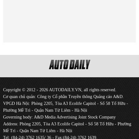
Copyright © 2012 - 2026 AUTODAILY.VN, all rights reserved.
Cơ quan chủ quản: Công ty Cổ phần Truyền thông Quảng cáo A&D.
VPGD Hà Nội: Phòng 2205, Tòa A3 Ecolife Capitol - Số 58 Tố Hữu -
Phường Mễ Trì - Quận Nam Từ Liêm - Hà Nội
Governing body: A&D Media Advertising Joint Stock Company
Address: Phòng 2205, Tòa A3 Ecolife Capitol - Số 58 Tố Hữu - Phường
Mễ Trì - Quận Nam Từ Liêm - Hà Nội
Tel: (84-24) 3762 1635/ 36 - Fax:(84-24) 3762 1639.