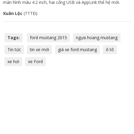
màn hình màu 4.2 inch, hai cổng USB và AppLink thế hệ mới.
Xuân Lộc
(TTTĐ)
Tags:
ford mustang 2015
ngựa hoang mustang
Tin tức
tin xe mới
giá xe ford mustang
ô tô
xe hơi
xe Ford