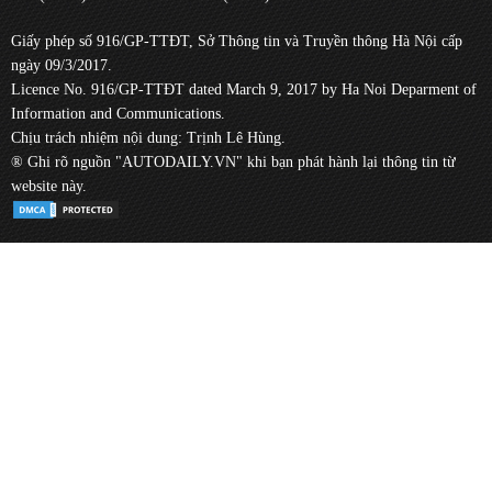
Giấy phép số 916/GP-TTĐT, Sở Thông tin và Truyền thông Hà Nội cấp
ngày 09/3/2017.
Licence No. 916/GP-TTĐT dated March 9, 2017 by Ha Noi Deparment of
Information and Communications.
Chịu trách nhiệm nội dung: Trịnh Lê Hùng.
® Ghi rõ nguồn "AUTODAILY.VN" khi bạn phát hành lại thông tin từ
website này.