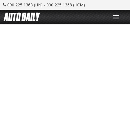
090 225 1368 (HN) - 090 225 1368 (HCM)
T
o
g
g
l
e
n
a
v
i
g
a
t
i
o
n