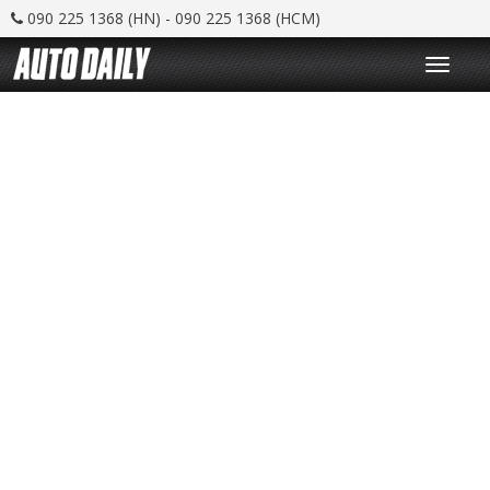
090 225 1368 (HN) - 090 225 1368 (HCM)
T
o
g
g
l
e
n
a
v
i
g
a
t
i
o
n