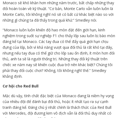
Monaco sẽ khó khăn hơn những năm trước, bất chấp những thay
đổi hoàn toàn về kỹ thuật. “Cơ bản, Monte Carlo vẫn luôn luôn là
Monte Carlo, tôi không nghĩ nó sẽ có bất cứ khác biệt nào so với
những gì chúng ta đã thấy trong quá khứ.” Smedley nói.
“Monaco luôn luôn khiến độ hao mòn đặt đến giới hạn, kinh
nghiệm trong suốt sự nghiệp F1 cho thấy lốp sau luôn bị bào mòn
đáng kể tại Monaco. Các tay đua có thể đẩy quá giới hạn chịu
đựng của lốp, bởi vì khả năng vượt qua đối thủ là rất khó tại đây,
nhưng nếu tay đua có thể giữ cho lốp sau ổn định, ít mòn hơn đối
thủ, anh ta sẽ là người thống trị. Những thay đổi kỹ thuật trên
chiếc xe năm nay sẽ khiến cuộc đua trở nên khác biệt? Chúng tôi
phải thay đổi cuộc chơi? Không, tôi không nghĩ thế.” Smedley
khẳng định.
Cơ hội cho Red Bull
Mặc dù vậy, tính chất đặc biệt của Monaco đang là niềm hy vọng
của nhiều đội để đánh bại đối thủ, hoặc ít nhất tạo ra sự cạnh
tranh đáng kể. Đáng chú ý nhất chính là thách thức của Red Bull
với Mercedes, đội đương kim vô địch vẫn là đối thủ duy nhất có