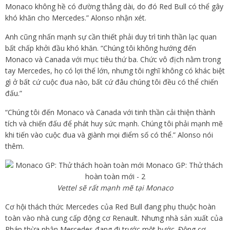
Monaco không hề có đường thẳng dài, do đó Red Bull có thể gây
khó khăn cho Mercedes.” Alonso nhận xét.
Anh cũng nhấn mạnh sự cần thiết phải duy trì tinh thần lạc quan
bất chấp khởi đầu khó khăn. “Chúng tôi không hướng đến
Monaco và Canada với mục tiêu thứ ba. Chức vô địch nằm trong
tay Mercedes, họ có lợi thế lớn, nhưng tôi nghĩ không có khác biệt
gì ở bất cứ cuộc đua nào, bất cứ đâu chúng tôi đều có thể chiến
đấu.”
“Chúng tôi đến Monaco và Canada với tinh thần cải thiện thành
tích và chiến đấu để phát huy sức mạnh. Chúng tôi phải mạnh mẽ
khi tiến vào cuộc đua và giành mọi điểm số có thể.” Alonso nói
thêm.
Vettel sẽ rất mạnh mẽ tại Monaco
Cơ hội thách thức Mercedes của Red Bull đang phụ thuộc hoàn
toàn vào nhà cung cấp động cơ Renault. Nhưng nhà sản xuất của
Pháp thừa nhận Mercedes đang đi trước một bước. Động cơ