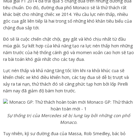
Mùa giải F1 2014 đã trải qua 5 chặng đua trên những đường đua
tiêu chuẩn. Do đó, đường đua phố Monaco sẽ là thử thách rất
khác biệt cho những chiếc xe 2014. Yêu cầu lực nén thấp, nhiều
góc cua gắt liên tiếp là hai trong số những khó khăn tiêu biểu của
chặng đua sắp tới.
Đó sẽ là cuộc chiến chật chội, gay gắt và khó chịu nhất từ đầu
mùa giải. Sự kết hợp của khả năng tạo ra lực nén thấp hơn những
năm trước của hệ thống cánh gió và momen xoắn cao hơn sẽ tạo
ra bài toán khó giải nhất cho các tay đua.
Lực nén thấp và khả năng tăng tốc lớn khi ra khỏi khúc cua sẽ
khiến chiếc xe khó điều khiển hơn, các tay đua sẽ dễ bị trượt và
xảy ra tai nạn, thử thách đó sẽ càng phức tạp hơn bởi lốp Pirelli
năm nay đã giảm độ bám hơn trước.
Sự thống trị của Mercedes sẽ bị lung lay bởi những con phố
Monaco.
Tuy nhiên, kỹ sư đường đua của Massa, Rob Smedley, bác bỏ