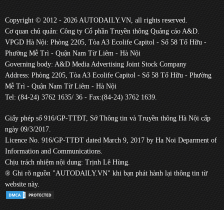
Copyright © 2012 - 2026 AUTODAILY.VN, all rights reserved.
Cơ quan chủ quản: Công ty Cổ phần Truyền thông Quảng cáo A&D.
VPGD Hà Nội: Phòng 2205, Tòa A3 Ecolife Capitol - Số 58 Tố Hữu -
Phường Mễ Trì - Quận Nam Từ Liêm - Hà Nội
Governing body: A&D Media Advertising Joint Stock Company
Address: Phòng 2205, Tòa A3 Ecolife Capitol - Số 58 Tố Hữu - Phường
Mễ Trì - Quận Nam Từ Liêm - Hà Nội
Tel: (84-24) 3762 1635/ 36 - Fax:(84-24) 3762 1639.
Giấy phép số 916/GP-TTĐT, Sở Thông tin và Truyền thông Hà Nội cấp
ngày 09/3/2017.
Licence No. 916/GP-TTĐT dated March 9, 2017 by Ha Noi Deparment of
Information and Communications.
Chịu trách nhiệm nội dung: Trịnh Lê Hùng.
® Ghi rõ nguồn "AUTODAILY.VN" khi bạn phát hành lại thông tin từ
website này.