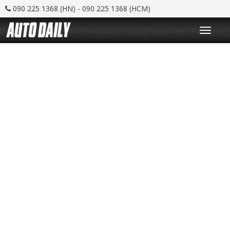
090 225 1368 (HN) - 090 225 1368 (HCM)
T
o
g
g
l
e
n
a
v
i
g
a
t
i
o
n