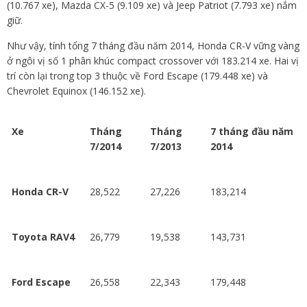
(10.767 xe), Mazda CX-5 (9.109 xe) và Jeep Patriot (7.793 xe) nắm
giữ.
Như vậy, tính tổng 7 tháng đầu năm 2014, Honda CR-V vững vàng
ở ngôi vị số 1 phân khúc compact crossover với 183.214 xe. Hai vị
trí còn lại trong top 3 thuộc về Ford Escape (179.448 xe) và
Chevrolet Equinox (146.152 xe).
Xe
Tháng
Tháng
7 tháng đầu năm
7/2014
7/2013
2014
Honda CR-V
28,522
27,226
183,214
Toyota RAV4
26,779
19,538
143,731
Ford Escape
26,558
22,343
179,448