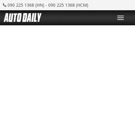
090 225 1368 (HN) - 090 225 1368 (HCM)
T
o
g
g
l
e
n
a
v
i
g
a
t
i
o
n