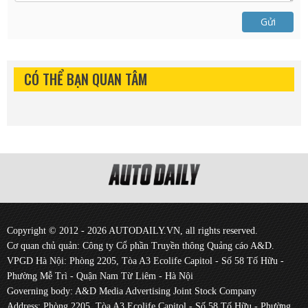
Gửi
CÓ THỂ BẠN QUAN TÂM
Copyright © 2012 - 2026 AUTODAILY.VN, all rights reserved.
Cơ quan chủ quản: Công ty Cổ phần Truyền thông Quảng cáo A&D.
VPGD Hà Nội: Phòng 2205, Tòa A3 Ecolife Capitol - Số 58 Tố Hữu -
Phường Mễ Trì - Quận Nam Từ Liêm - Hà Nội
Governing body: A&D Media Advertising Joint Stock Company
Address: Phòng 2205, Tòa A3 Ecolife Capitol - Số 58 Tố Hữu - Phường