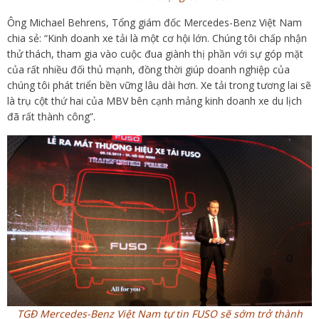
Ông Michael Behrens, Tổng giám đốc Mercedes-Benz Việt Nam
chia sẻ: “Kinh doanh xe tải là một cơ hội lớn. Chúng tôi chấp nhận
thử thách, tham gia vào cuộc đua giành thị phần với sự góp mặt
của rất nhiều đối thủ mạnh, đồng thời giúp doanh nghiệp của
chúng tôi phát triển bền vững lâu dài hơn. Xe tải trong tương lai sẽ
là trụ cột thứ hai của MBV bên cạnh mảng kinh doanh xe du lịch
đã rất thành công”.
TGĐ Mercedes-Benz Việt Nam tự tin FUSO sẽ sớm trở thành