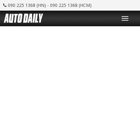
090 225 1368 (HN) - 090 225 1368 (HCM)
T
o
g
g
l
e
n
a
v
i
g
a
t
i
o
n