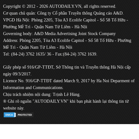
Copyright © 2012 - 2026 AUTODAILY.VN, all rights reserved.
Cơ quan chủ quản: Công ty Cổ phần Truyền thông Quảng cáo A&D.
VPGD Hà Nội: Phòng 2205, Tòa A3 Ecolife Capitol - Số 58 Tố Hữu -
Phường Mễ Trì - Quận Nam Từ Liêm - Hà Nội
Governing body: A&D Media Advertising Joint Stock Company
Address: Phòng 2205, Tòa A3 Ecolife Capitol - Số 58 Tố Hữu - Phường
Mễ Trì - Quận Nam Từ Liêm - Hà Nội
Tel: (84-24) 3762 1635/ 36 - Fax:(84-24) 3762 1639.
Giấy phép số 916/GP-TTĐT, Sở Thông tin và Truyền thông Hà Nội cấp
ngày 09/3/2017.
Licence No. 916/GP-TTĐT dated March 9, 2017 by Ha Noi Deparment of
Information and Communications.
Chịu trách nhiệm nội dung: Trịnh Lê Hùng.
® Ghi rõ nguồn "AUTODAILY.VN" khi bạn phát hành lại thông tin từ
website này.