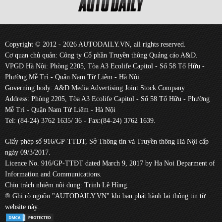
Copyright © 2012 - 2026 AUTODAILY.VN, all rights reserved.
Cơ quan chủ quản: Công ty Cổ phần Truyền thông Quảng cáo A&D.
VPGD Hà Nội: Phòng 2205, Tòa A3 Ecolife Capitol - Số 58 Tố Hữu -
Phường Mễ Trì - Quận Nam Từ Liêm - Hà Nội
Governing body: A&D Media Advertising Joint Stock Company
Address: Phòng 2205, Tòa A3 Ecolife Capitol - Số 58 Tố Hữu - Phường
Mễ Trì - Quận Nam Từ Liêm - Hà Nội
Tel: (84-24) 3762 1635/ 36 - Fax:(84-24) 3762 1639.
Giấy phép số 916/GP-TTĐT, Sở Thông tin và Truyền thông Hà Nội cấp
ngày 09/3/2017.
Licence No. 916/GP-TTĐT dated March 9, 2017 by Ha Noi Deparment of
Information and Communications.
Chịu trách nhiệm nội dung: Trịnh Lê Hùng.
® Ghi rõ nguồn "AUTODAILY.VN" khi bạn phát hành lại thông tin từ
website này.