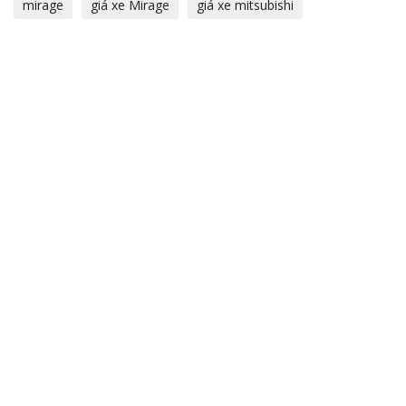
mirage
giá xe Mirage
giá xe mitsubishi