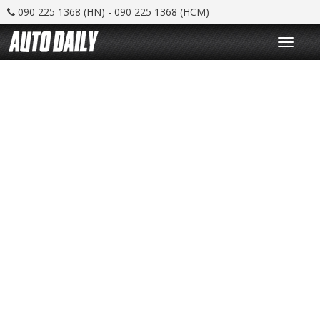
090 225 1368 (HN) - 090 225 1368 (HCM)
T
o
g
g
l
e
n
a
v
i
g
a
t
i
o
n