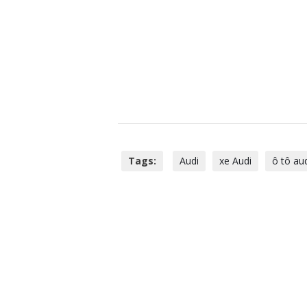
Tags:
Audi
xe Audi
ô tô au