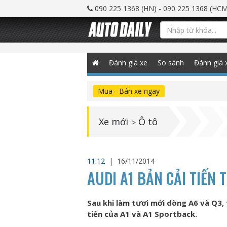
090 225 1368 (HN) - 090 225 1368 (HCM
Đánh giá xe
So sánh
Đánh giá 
Mua - Bán xe ngay
Xe mới
Ô tô
>
11:12
|
16/11/2014
AUDI A1 BẢN CẢI TIẾN 
Sau khi làm tươi mới dòng A6 và Q3, 
tiến của A1 và A1 Sportback.