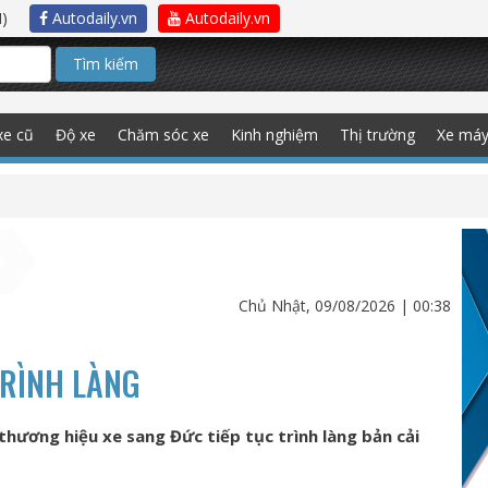
)
Autodaily.vn
Autodaily.vn
Tìm kiếm
xe cũ
Độ xe
Chăm sóc xe
Kinh nghiệm
Thị trường
Xe má
Chủ Nhật, 09/08/2026 | 00:38
TRÌNH LÀNG
thương hiệu xe sang Đức tiếp tục trình làng bản cải