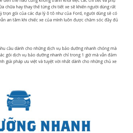
xe đến thế nào cũng không tránh khỏi việc các chi tiết và phụ
a chữa hay thay thế từng chi tiết xe sẽ khiến người dùng rất
ỳ trọn gói của các đại lý ô tô như của Ford, người dùng sẽ có
à vẫn an tâm khi chiếc xe của mình luôn được chăm sóc đầy đủ
, nhu cầu dành cho những dịch vụ bảo dưỡng nhanh chóng mà
Các gói dịch vụ bảo dưỡng nhanh chỉ trong 1 giờ mà vẫn đảm
nh giải pháp ưu việt và tuyệt vời nhất dành cho những chủ xe