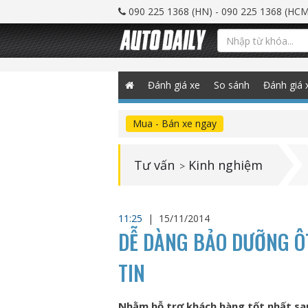
090 225 1368 (HN) - 090 225 1368 (HCM
Đánh giá xe
So sánh
Đánh giá 
Mua - Bán xe ngay
Tư vấn
Kinh nghiệm
>
11:25
|
15/11/2014
DỄ DÀNG BẢO DƯỠNG Ô
TIN
Nhằm hỗ trợ khách hàng tốt nhất sau