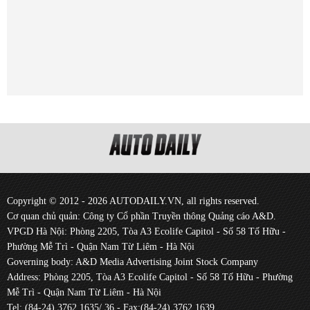
Copyright © 2012 - 2026 AUTODAILY.VN, all rights reserved.
Cơ quan chủ quản: Công ty Cổ phần Truyền thông Quảng cáo A&D.
VPGD Hà Nội: Phòng 2205, Tòa A3 Ecolife Capitol - Số 58 Tố Hữu -
Phường Mễ Trì - Quận Nam Từ Liêm - Hà Nội
Governing body: A&D Media Advertising Joint Stock Company
Address: Phòng 2205, Tòa A3 Ecolife Capitol - Số 58 Tố Hữu - Phường
Mễ Trì - Quận Nam Từ Liêm - Hà Nội
Tel: (84-24) 3762 1635/ 36 - Fax:(84-24) 3762 1639.