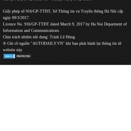
Giấy phép số 916/GP-TTĐT, Sở Thông tin và Truyền thông Hà Nội cấp
ngày 09/3/2017.
Licence No. 916/GP-TTĐT dated March 9, 2017 by Ha Noi Deparment of
Information and Communications.
Chịu trách nhiệm nội dung: Trịnh Lê Hùng.
® Ghi rõ nguồn "AUTODAILY.VN" khi bạn phát hành lại thông tin từ
website này.