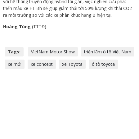
với hệ thống truyền động hybrid tối giản, việc nghiên cứu phát
triển mẫu xe FT-Bh sẽ giúp giảm thải tới 50% lượng khí thải CO2
ra môi trường so với các xe phân khúc hạng B hiện tại.
Hoàng Tùng
(TTTĐ)
Tags:
VietNam Motor Show
triển lãm ô tô Việt Nam
xe mới
xe concept
xe Toyota
ô tô toyota