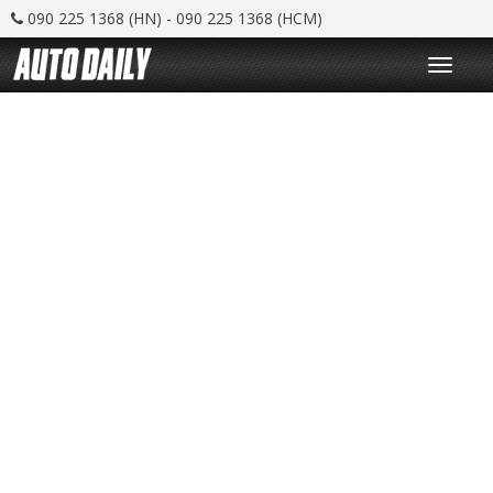
090 225 1368 (HN) - 090 225 1368 (HCM)
T
o
g
g
l
e
n
a
v
i
g
a
t
i
o
n