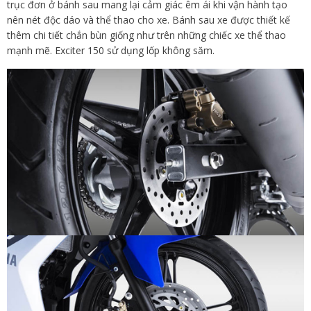
trục đơn ở bánh sau mang lại cảm giác êm ái khi vận hành tạo
nên nét độc dáo và thể thao cho xe. Bánh sau xe được thiết kế
thêm chi tiết chắn bùn giống như trên những chiếc xe thể thao
mạnh mẽ. Exciter 150 sử dụng lốp không săm.