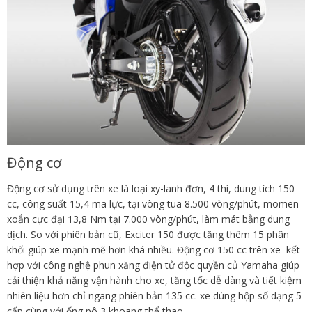
Động cơ
Động cơ sử dụng trên xe là loại xy-lanh đơn, 4 thì, dung tích 150
cc, công suất 15,4 mã lực, tại vòng tua 8.500 vòng/phút, momen
xoắn cực đại 13,8 Nm tại 7.000 vòng/phút, làm mát bằng dung
dịch. So với phiên bản cũ, Exciter 150 được tăng thêm 15 phân
khối giúp xe mạnh mẽ hơn khá nhiều. Động cơ 150 cc trên xe kết
hợp với công nghệ phun xăng điện tử độc quyền củ Yamaha giúp
cải thiện khả năng vận hành cho xe, tăng tốc dễ dàng và tiết kiệm
nhiên liệu hơn chỉ ngang phiên bản 135 cc. xe dùng hộp số dạng 5
cấp cùng với ống pô 3 khoang thể thao.