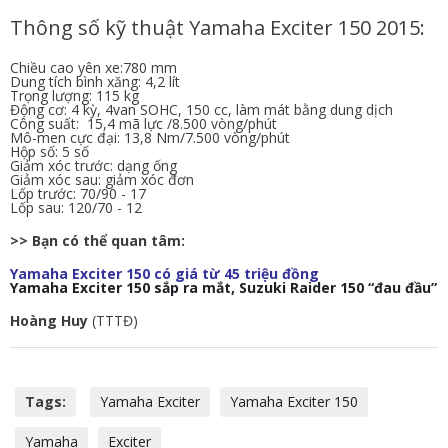
Thông số kỹ thuật Yamaha Exciter 150 2015:
Chiều cao yên xe:780 mm
Dung tích bình xăng: 4,2 lít
Trọng lượng: 115 kg
Động cơ: 4 kỳ, 4van SOHC, 150 cc, làm mát bằng dung dịch
Công suất: 15,4 mã lực /8.500 vòng/phút
Mô-men cực đại: 13,8 Nm/7.500 vòng/phút
Hộp số: 5 số
Giảm xóc trước: dạng ống
Giảm xóc sau: giảm xóc đơn
Lốp trước: 70/90 - 17
Lốp sau: 120/70 - 12
>> Bạn có thể quan tâm:
Yamaha Exciter 150 có giá từ 45 triệu đồng
Yamaha Exciter 150 sắp ra mắt, Suzuki Raider 150 “đau đầu”
Hoàng Huy
(TTTĐ)
Tags:
Yamaha Exciter
Yamaha Exciter 150
Yamaha
Exciter