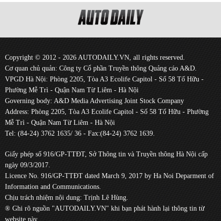
Copyright © 2012 - 2026 AUTODAILY.VN, all rights reserved.
Cơ quan chủ quản: Công ty Cổ phần Truyền thông Quảng cáo A&D.
VPGD Hà Nội: Phòng 2205, Tòa A3 Ecolife Capitol - Số 58 Tố Hữu -
Phường Mễ Trì - Quận Nam Từ Liêm - Hà Nội
Governing body: A&D Media Advertising Joint Stock Company
Address: Phòng 2205, Tòa A3 Ecolife Capitol - Số 58 Tố Hữu - Phường
Mễ Trì - Quận Nam Từ Liêm - Hà Nội
Tel: (84-24) 3762 1635/ 36 - Fax:(84-24) 3762 1639.
Giấy phép số 916/GP-TTĐT, Sở Thông tin và Truyền thông Hà Nội cấp
ngày 09/3/2017.
Licence No. 916/GP-TTĐT dated March 9, 2017 by Ha Noi Deparment of
Information and Communications.
Chịu trách nhiệm nội dung: Trịnh Lê Hùng.
® Ghi rõ nguồn "AUTODAILY.VN" khi bạn phát hành lại thông tin từ
website này.