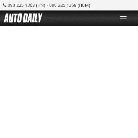
090 225 1368 (HN) - 090 225 1368 (HCM)
T
o
g
g
l
e
n
a
v
i
g
a
t
i
o
n