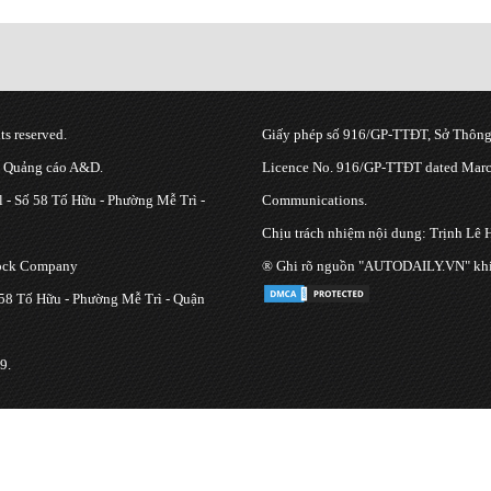
s reserved.
Giấy phép số 916/GP-TTĐT, Sở Thông 
g Quảng cáo A&D.
Licence No. 916/GP-TTĐT dated March
 - Số 58 Tố Hữu - Phường Mễ Trì -
Communications.
Chịu trách nhiệm nội dung: Trịnh Lê 
tock Company
® Ghi rõ nguồn "AUTODAILY.VN" khi bạ
 58 Tố Hữu - Phường Mễ Trì - Quận
9.