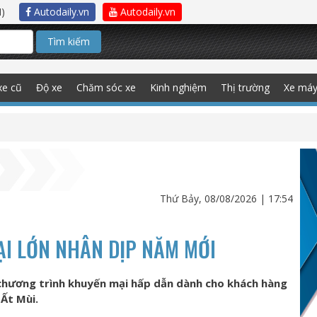
)
Autodaily.vn
Autodaily.vn
Tìm kiếm
xe cũ
Độ xe
Chăm sóc xe
Kinh nghiệm
Thị trường
Xe má
Thứ Bảy, 08/08/2026 | 17:54
ẠI LỚN NHÂN DỊP NĂM MỚI
chương trình khuyến mại hấp dẫn dành cho khách hàng
Ất Mùi.