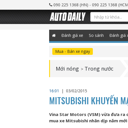
090 225 1368 (HN) - 090 225 1368 (HCM
Đánh giá xe
So sánh
Đánh giá 
Mua - Bán xe ngay
Mới nóng
Trong nước
>
16:01
|
03/02/2015
MITSUBISHI KHUYẾN M
Vina Star Motors (VSM) vừa đưa ra 
mua xe Mitsubishi nhân dịp năm mới 