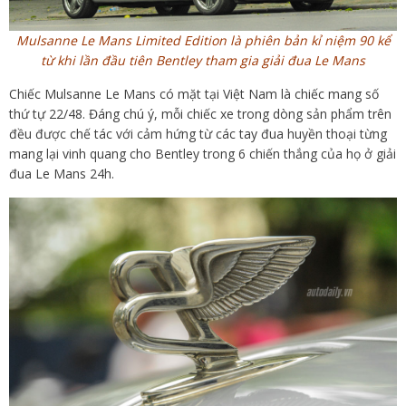
Mulsanne Le Mans Limited Edition là phiên bản kỉ niệm 90 kể
từ khi lần đầu tiên Bentley tham gia giải đua Le Mans
Chiếc Mulsanne Le Mans có mặt tại Việt Nam là chiếc mang số
thứ tự 22/48. Đáng chú ý, mỗi chiếc xe trong dòng sản phẩm trên
đều được chế tác với cảm hứng từ các tay đua huyền thoại từng
mang lại vinh quang cho Bentley trong 6 chiến thắng của họ ở giải
đua Le Mans 24h.