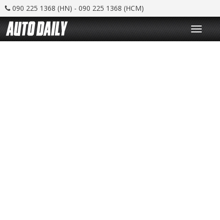
090 225 1368 (HN) - 090 225 1368 (HCM)
T
o
g
g
l
e
n
a
v
i
g
a
t
i
o
n