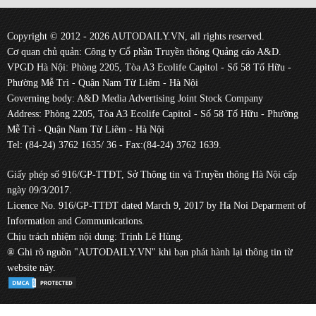
Copyright © 2012 - 2026 AUTODAILY.VN, all rights reserved.
Cơ quan chủ quản: Công ty Cổ phần Truyền thông Quảng cáo A&D.
VPGD Hà Nội: Phòng 2205, Tòa A3 Ecolife Capitol - Số 58 Tố Hữu -
Phường Mễ Trì - Quận Nam Từ Liêm - Hà Nội
Governing body: A&D Media Advertising Joint Stock Company
Address: Phòng 2205, Tòa A3 Ecolife Capitol - Số 58 Tố Hữu - Phường
Mễ Trì - Quận Nam Từ Liêm - Hà Nội
Tel: (84-24) 3762 1635/ 36 - Fax:(84-24) 3762 1639.
Giấy phép số 916/GP-TTĐT, Sở Thông tin và Truyền thông Hà Nội cấp
ngày 09/3/2017.
Licence No. 916/GP-TTĐT dated March 9, 2017 by Ha Noi Deparment of
Information and Communications.
Chịu trách nhiệm nội dung: Trịnh Lê Hùng.
® Ghi rõ nguồn "AUTODAILY.VN" khi bạn phát hành lại thông tin từ
website này.