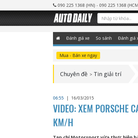
090 225 1368 (HN) - 090 225 1368 (HCM
Đánh giá xe
So sánh
Đánh giá 
Mua - Bán xe ngay
Chuyên đề
Tin giải trí
>
06:55
|
16/03/2015
VIDEO: XEM PORSCHE C
KM/H
Tạp chí Motorsport vừa thực hiện bà