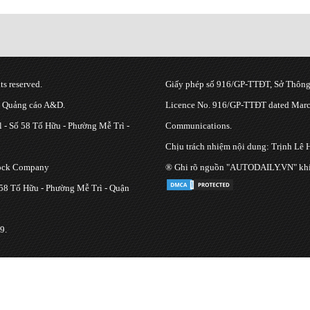
s reserved.
Giấy phép số 916/GP-TTĐT, Sở Thông 
g Quảng cáo A&D.
Licence No. 916/GP-TTĐT dated March
 - Số 58 Tố Hữu - Phường Mễ Trì -
Communications.
Chịu trách nhiệm nội dung: Trịnh Lê 
tock Company
® Ghi rõ nguồn "AUTODAILY.VN" khi bạ
 58 Tố Hữu - Phường Mễ Trì - Quận
9.