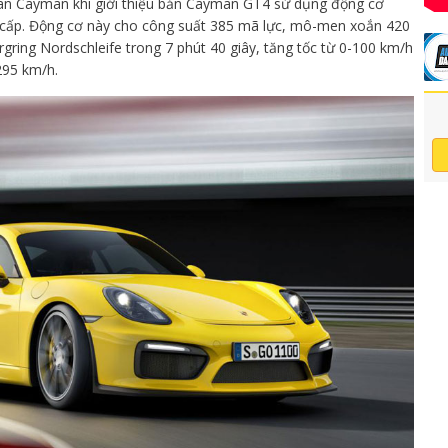
fan Cayman khi giới thiệu bản Cayman GT4 sử dụng động cơ
6 cấp. Động cơ này cho công suất 385 mã lực, mô-men xoắn 420
ring Nordschleife trong 7 phút 40 giây, tăng tốc từ 0-100 km/h
 295 km/h.