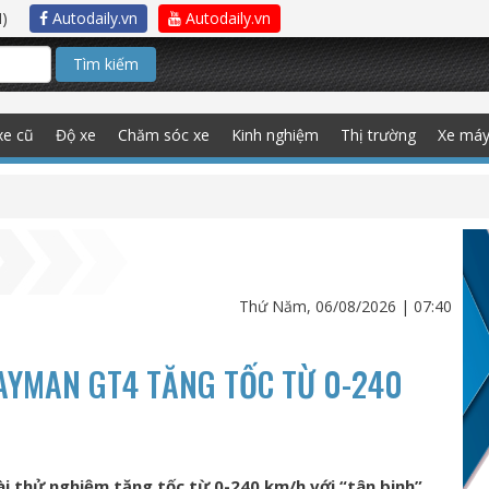
)
Autodaily.vn
Autodaily.vn
Tìm kiếm
xe cũ
Độ xe
Chăm sóc xe
Kinh nghiệm
Thị trường
Xe má
Thứ Năm, 06/08/2026 | 07:40
AYMAN GT4 TĂNG TỐC TỪ 0-240
i thử nghiệm tăng tốc từ 0-240 km/h với “tân binh”