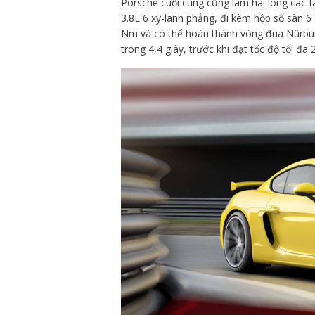
Porsche cuối cùng cũng làm hài lòng các 
3.8L 6 xy-lanh phẳng, đi kèm hộp số sàn 
o
Nm và có thể hoàn thành vòng đua Nürburg
trong 4,4 giây, trước khi đạt tốc độ tối đa