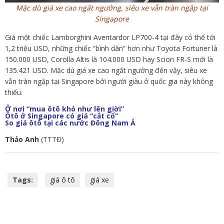
Mặc dù giá xe cao ngất ngưởng, siêu xe vẫn tràn ngập tại
Singapore
Giá một chiếc Lamborghini Aventardor LP700-4 tại đây có thể tới
1,2 triệu USD, những chiếc “bình dân” hơn như Toyota Fortuner là
150.000 USD, Corolla Altis là 104.000 USD hay Scion FR-S mới là
135.421 USD. Mặc dù giá xe cao ngất ngưởng đến vậy, siêu xe
vẫn tràn ngập tại Singapore bởi người giàu ở quốc gia này không
thiếu.
Ở nơi “mua ôtô khó như lên giời”
Ôtô ở Singapore có giá “cắt cổ”
So giá ôtô tại các nước Đông Nam Á
Thảo Anh
(TTTĐ)
Tags:
giá ô tô
giá xe