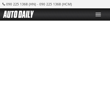
090 225 1368 (HN) - 090 225 1368 (HCM)
T
o
g
g
l
e
n
a
v
i
g
a
t
i
o
n