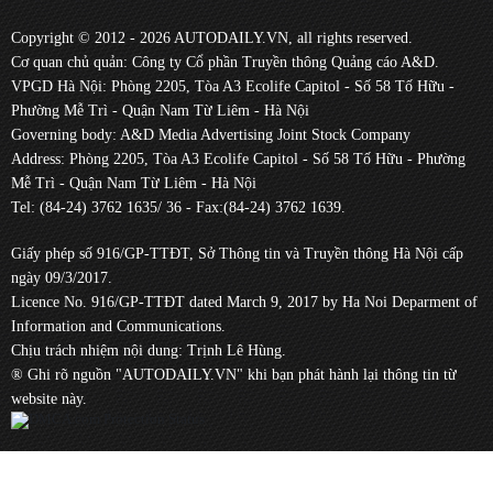
Copyright © 2012 - 2026 AUTODAILY.VN, all rights reserved.
Cơ quan chủ quản: Công ty Cổ phần Truyền thông Quảng cáo A&D.
VPGD Hà Nội: Phòng 2205, Tòa A3 Ecolife Capitol - Số 58 Tố Hữu -
Phường Mễ Trì - Quận Nam Từ Liêm - Hà Nội
Governing body: A&D Media Advertising Joint Stock Company
Address: Phòng 2205, Tòa A3 Ecolife Capitol - Số 58 Tố Hữu - Phường
Mễ Trì - Quận Nam Từ Liêm - Hà Nội
Tel: (84-24) 3762 1635/ 36 - Fax:(84-24) 3762 1639.
Giấy phép số 916/GP-TTĐT, Sở Thông tin và Truyền thông Hà Nội cấp
ngày 09/3/2017.
Licence No. 916/GP-TTĐT dated March 9, 2017 by Ha Noi Deparment of
Information and Communications.
Chịu trách nhiệm nội dung: Trịnh Lê Hùng.
® Ghi rõ nguồn "AUTODAILY.VN" khi bạn phát hành lại thông tin từ
website này.