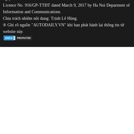
Licence No. 916/GP-TTĐT dated March 9, 2017 by Ha Noi Deparment of
Information and Communications.
Chịu trách nhiệm nội dung: Trịnh Lê Hùng.
® Ghi rõ nguồn "AUTODAILY.VN" khi bạn phát hành lại thông tin từ
website này.