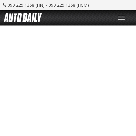
090 225 1368 (HN) - 090 225 1368 (HCM)
T
o
g
g
l
e
n
a
v
i
g
a
t
i
o
n