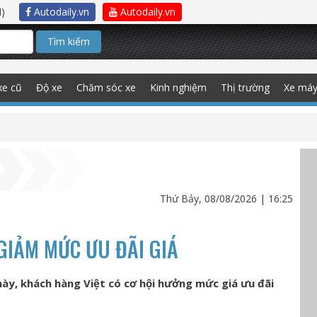
)
Autodaily.vn
Autodaily.vn
Tìm kiếm
xe cũ
Độ xe
Chăm sóc xe
Kinh nghiệm
Thị trường
Xe má
Thứ Bảy, 08/08/2026 | 16:25
 GIẢM MỨC ƯU ĐÃI GIÁ
ày, khách hàng Việt có cơ hội hưởng mức giá ưu đãi