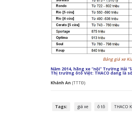
Bảng giá xe Ki
Năm 2014, hãng xe “nội” Trường Hải “lã
Thị trường ôtô Việt: THACO đang là số
Khánh An
(TTTĐ)
Tags:
giá xe
ô tô
THACO K