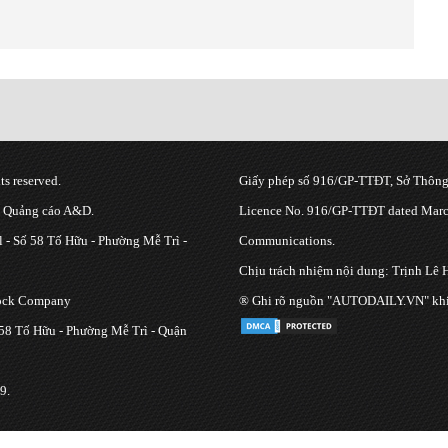
s reserved.
Giấy phép số 916/GP-TTĐT, Sở Thông 
g Quảng cáo A&D.
Licence No. 916/GP-TTĐT dated March
 - Số 58 Tố Hữu - Phường Mễ Trì -
Communications.
Chịu trách nhiệm nội dung: Trịnh Lê 
tock Company
® Ghi rõ nguồn "AUTODAILY.VN" khi bạ
 58 Tố Hữu - Phường Mễ Trì - Quận
9.