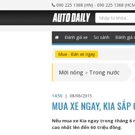
090 225 1368 (HN) - 090 225 1368 (HCM
Đánh giá xe
So sánh
Đánh giá 
Mua - Bán xe ngay
Mới nóng
Trong nước
>
14:50
|
08/06/2015
MUA XE NGAY, KIA SẮP
Nếu mua xe Kia ngay trong tháng 6 n
cao nhất lên đến 60 triệu đồng.