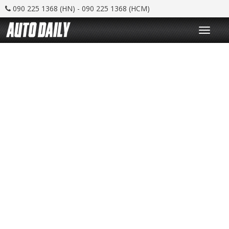
090 225 1368 (HN) - 090 225 1368 (HCM)
T
o
g
g
l
e
n
a
v
i
g
a
t
i
o
n