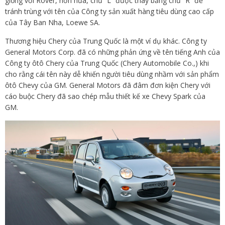
giống với Rover, hơn nữa, chữ “L” được thay bằng chữ “R” để
tránh trùng với tên của Công ty sản xuất hàng tiêu dùng cao cấp
của Tây Ban Nha, Loewe SA.
Thương hiệu Chery của Trung Quốc là một ví dụ khác. Công ty
General Motors Corp. đã có những phản ứng về tên tiếng Anh của
Công ty ôtô Chery của Trung Quốc (Chery Automobile Co.,) khi
cho rằng cái tên này dễ khiến người tiêu dùng nhầm với sản phẩm
ôtô Chevy của GM. General Motors đã đâm đơn kiện Chery với
cáo buộc Chery đã sao chép mẫu thiết kế xe Chevy Spark của
GM.