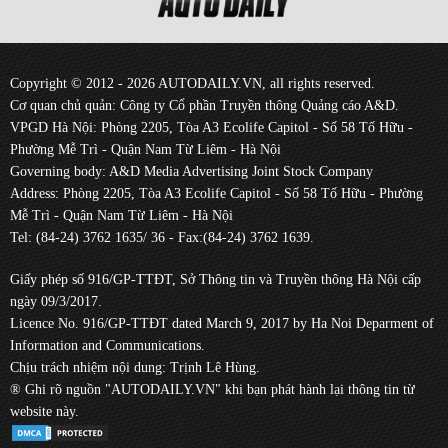
Copyright © 2012 - 2026 AUTODAILY.VN, all rights reserved.
Cơ quan chủ quản: Công ty Cổ phần Truyền thông Quảng cáo A&D.
VPGD Hà Nội: Phòng 2205, Tòa A3 Ecolife Capitol - Số 58 Tố Hữu -
Phường Mễ Trì - Quận Nam Từ Liêm - Hà Nội
Governing body: A&D Media Advertising Joint Stock Company
Address: Phòng 2205, Tòa A3 Ecolife Capitol - Số 58 Tố Hữu - Phường
Mễ Trì - Quận Nam Từ Liêm - Hà Nội
Tel: (84-24) 3762 1635/ 36 - Fax:(84-24) 3762 1639.
Giấy phép số 916/GP-TTĐT, Sở Thông tin và Truyền thông Hà Nội cấp
ngày 09/3/2017.
Licence No. 916/GP-TTĐT dated March 9, 2017 by Ha Noi Deparment of
Information and Communications.
Chịu trách nhiệm nội dung: Trịnh Lê Hùng.
® Ghi rõ nguồn "AUTODAILY.VN" khi bạn phát hành lại thông tin từ
website này.