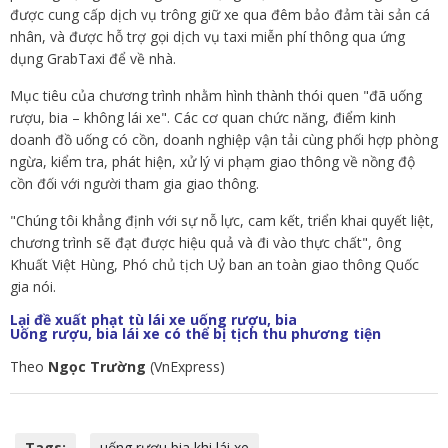
được cung cấp dịch vụ trông giữ xe qua đêm bảo đảm tài sản cá
nhân, và được hỗ trợ gọi dịch vụ taxi miễn phí thông qua ứng
dụng GrabTaxi để về nhà.
Mục tiêu của chương trình nhằm hình thành thói quen "đã uống
rượu, bia – không lái xe". Các cơ quan chức năng, điểm kinh
doanh đồ uống có cồn, doanh nghiệp vận tải cùng phối hợp phòng
ngừa, kiểm tra, phát hiện, xử lý vi phạm giao thông về nồng độ
cồn đối với người tham gia giao thông.
"Chúng tôi khẳng định với sự nỗ lực, cam kết, triển khai quyết liệt,
chương trình sẽ đạt được hiệu quả và đi vào thực chất", ông
Khuất Việt Hùng, Phó chủ tịch Uỷ ban an toàn giao thông Quốc
gia nói.
Lại đề xuất phạt tù lái xe uống rượu, bia
Uống rượu, bia lái xe có thể bị tịch thu phương tiện
Theo
Ngọc Trường
(VnExpress)
Tags:
uống rượu bia khi lái xe