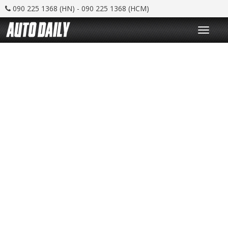
090 225 1368 (HN) - 090 225 1368 (HCM)
T
o
g
g
l
e
n
a
v
i
g
a
t
i
o
n