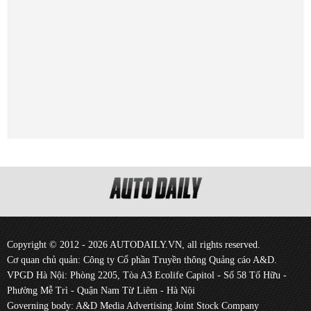
Copyright © 2012 - 2026 AUTODAILY.VN, all rights reserved.
Cơ quan chủ quản: Công ty Cổ phần Truyền thông Quảng cáo A&D.
VPGD Hà Nội: Phòng 2205, Tòa A3 Ecolife Capitol - Số 58 Tố Hữu -
Phường Mễ Trì - Quận Nam Từ Liêm - Hà Nội
Governing body: A&D Media Advertising Joint Stock Company