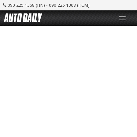
090 225 1368 (HN) - 090 225 1368 (HCM)
T
o
g
g
l
e
n
a
v
i
g
a
t
i
o
n